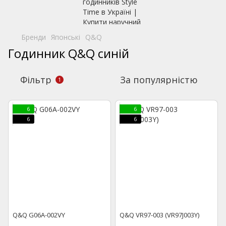
Бренди
Японські
Q&Q
Годинник Q&Q синій
Фільтр
За популярністю
1
6
6
6
6
Q&Q G06A-002VY
Q&Q VR97-003 (VR97J003Y)