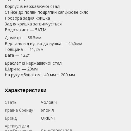
Корпус із нержавіючої сталі
Стійке до появи подряпин сапфірове скло
Прозора задня кришка
Задня кришка загвинчується
Водозахист — 5АТМ
Діаметр — 38.5мм
Відстань від вушка до вушка — 45,5мм
Товщина — 11,2мм
Вага — 122г
Браслет із нержавіючої сталі
Ширина — 20мм
На руку обхватом 140 мм ~ 200 мм
Характеристики
Стать
Чоловічі
Країна бренду
Японія
Бренд
ORIENT
Артикул для
отображения
RA-AC0R09L30B