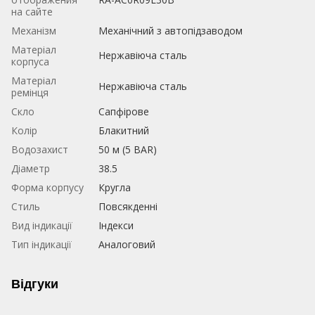
на сайте
Механізм
Механічний з автопідзаводом
Матеріал
Нержавіюча сталь
корпуса
Матеріал
Нержавіюча сталь
ремінця
Скло
Сапфірове
Колір
Блакитний
Водозахист
50 м (5 BAR)
Діаметр
38.5
Форма корпусу
Кругла
Стиль
Повсякденні
Вид індикації
Індекси
Тип індикації
Аналоговий
Відгуки