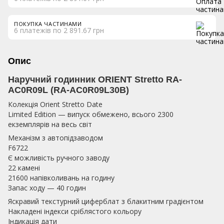
ПОКУПКА ЧАСТИНАМИ
6 платежів по 2 891.67 грн
Опис
Наручний годинник ORIENT Stretto RA-
AC0R09L (RA-AC0R09L30B)
Колекція Orient Stretto Date
Limited Edition — випуск обмежено, всього 2300
екземплярів на весь світ
Механізм з автопідзаводом
F6722
Є можливість ручного заводу
22 камені
21600 напівколивань на годину
Запас ходу — 40 годин
Яскравий текстурний циферблат з блакитним градієнтом
Накладені індекси сріблястого кольору
Індикація дати