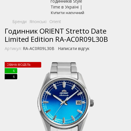
Бренди
Японські
Orient
Годинник ORIENT Stretto Date
Limited Edition RA-AC0R09L30B
Артикул:
RA-AC0R09L30B
Написати відгук
ІТОВАНА МОДЕЛЬ
6
6