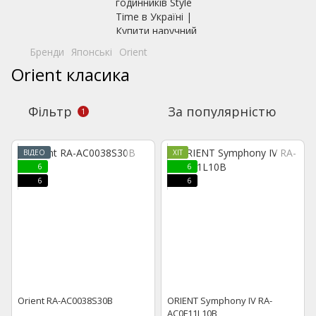
Бренди
Японські
Orient
Orient класика
Фільтр
За популярністю
1
ВІДЕО
ХІТ
6
6
6
6
Orient RA-AC0038S30B
ORIENT Symphony IV RA-
AC0F11L10B