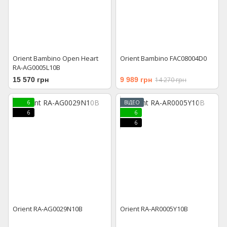
Orient Bambino Open Heart
Orient Bambino FAC08004D0
RA-AG0005L10B
15 570 грн
9 989 грн
14 270 грн
6
ВІДЕО
6
6
6
Orient RA-AG0029N10B
Orient RA-AR0005Y10B