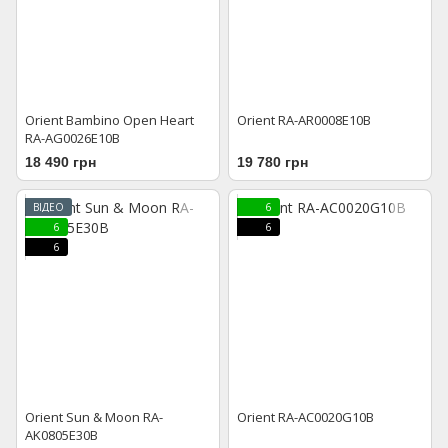
Orient Bambino Open Heart
Orient RA-AR0008E10B
RA-AG0026E10B
18 490 грн
19 780 грн
ВІДЕО
6
6
6
6
Orient Sun & Moon RA-
Orient RA-AC0020G10B
AK0805E30B