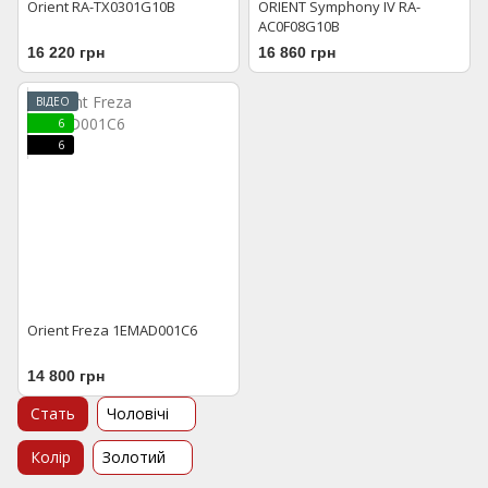
Orient RA-TX0301G10B
ORIENT Symphony IV RA-
AC0F08G10B
16 220 грн
16 860 грн
ВІДЕО
6
6
Orient Freza 1EMAD001C6
14 800 грн
Стать
Чоловічі
Колір
Золотий