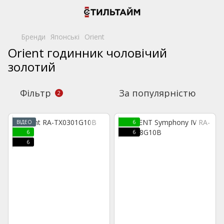
Бренди
Японські
Orient
Orient годинник чоловічий
золотий
Фільтр
За популярністю
2
ВІДЕО
6
6
6
6