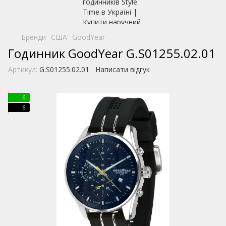
Бренди
США
GoodYear
Годинник GoodYear G.S01255.02.01
Артикул:
G.S01255.02.01
Написати відгук
6
6