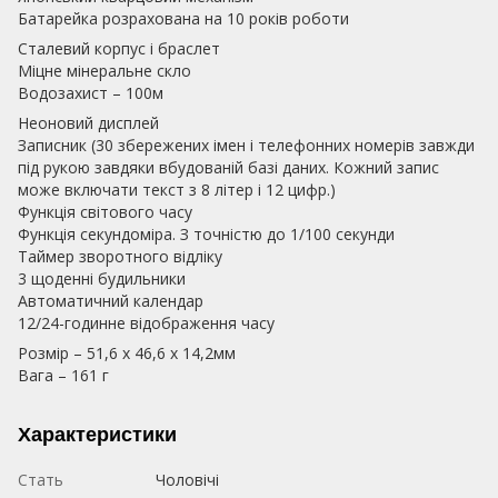
Батарейка розрахована на 10 років роботи
Сталевий корпус і браслет
Міцне мінеральне скло
Водозахист – 100м
Неоновий дисплей
Записник (30 збережених імен і телефонних номерів завжди
під рукою завдяки вбудованій базі даних. Кожний запис
може включати текст з 8 літер і 12 цифр.)
Функція світового часу
Функція секундоміра. З точністю до 1/100 секунди
Таймер зворотного відліку
3 щоденні будильники
Автоматичний календар
12/24-годинне відображення часу
Розмір – 51,6 x 46,6 x 14,2мм
Вага – 161 г
Характеристики
Стать
Чоловічі