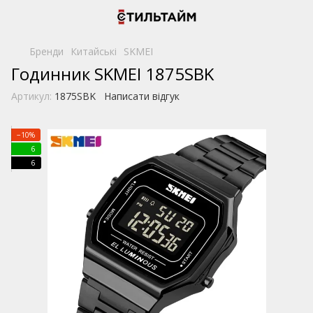
Бренди
Китайські
SKMEI
Годинник SKMEI 1875SBK
Артикул:
1875SBK
Написати відгук
−10%
6
6