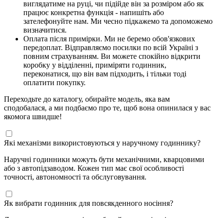
виглядатиме на руці, чи підійде він за розміром або як
працює конкретна функція - напишіть або
зателефонуйте нам. Ми чесно підкажемо та допоможемо
визначитися.
Оплата після примірки. Ми не беремо обов'язкових
передоплат. Відправляємо посилки по всій Україні з
повним страхуванням. Ви можете спокійно відкрити
коробку у відділенні, приміряти годинник,
переконатися, що він вам підходить, і тільки тоді
оплатити покупку.
Переходьте до каталогу, обирайте модель, яка вам
сподобалася, а ми подбаємо про те, щоб вона опинилася у вас
якомога швидше!
Які механізми використовуються у наручному годиннику?
Наручні годинники можуть бути механічними, кварцовими
або з автопідзаводом. Кожен тип має свої особливості
точності, автономності та обслуговування.
Як вибрати годинник для повсякденного носіння?