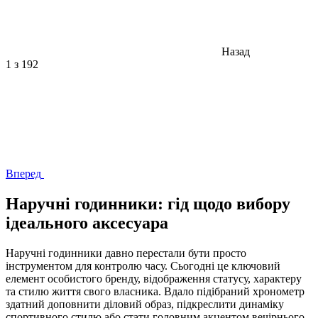
Назад
1
з 192
Вперед
Наручні годинники: гід щодо вибору
ідеального аксесуара
Наручні годинники давно перестали бути просто
інструментом для контролю часу. Сьогодні це ключовий
елемент особистого бренду, відображення статусу, характеру
та стилю життя свого власника. Вдало підібраний хронометр
здатний доповнити діловий образ, підкреслити динаміку
спортивного стилю або стати головним акцентом вечірнього