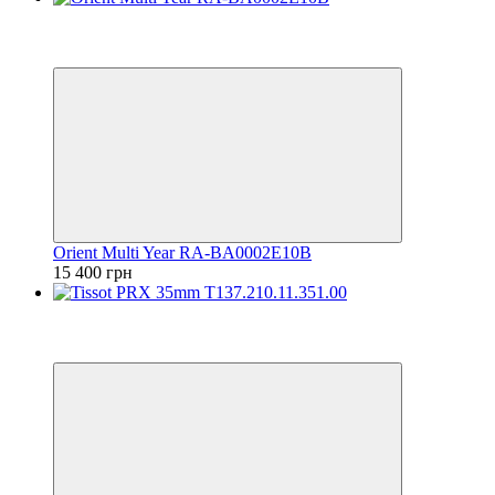
Відео
6
6
Orient Multi Year RA-BA0002E10B
15 400 грн
Відео
6
6