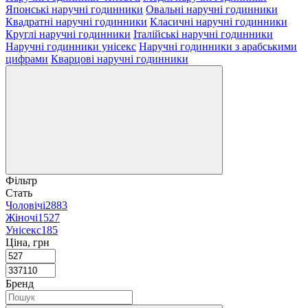
Японські наручні годинники
Овальні наручні годинники
Квадратні наручні годинники
Класичні наручні годинники
Круглі наручні годинники
Італійські наручні годинники
Наручні годинники унісекс
Наручні годинники з арабськими
цифрами
Кварцові наручні годинники
Фільтр
Стать
Чоловічі
2883
Жіночі
1527
Унісекс
185
Ціна, грн
Бренд