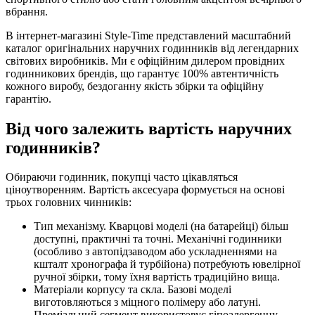
вбрання.
В інтернет-магазині Style-Time представлений масштабний
каталог оригінальних наручних годинників від легендарних
світових виробників. Ми є офіційним дилером провідних
годинникових брендів, що гарантує 100% автентичність
кожного виробу, бездоганну якість збірки та офіційну
гарантію.
Від чого залежить вартість наручних
годинників?
Обираючи годинник, покупці часто цікавляться
ціноутворенням. Вартість аксесуара формується на основі
трьох головних чинників:
Тип механізму. Кварцові моделі (на батарейці) більш
доступні, практичні та точні. Механічні годинники
(особливо з автопідзаводом або ускладненнями на
кшталт хронографа й турбійона) потребують ювелірної
ручної збірки, тому їхня вартість традиційно вища.
Матеріали корпусу та скла. Базові моделі
виготовляються з міцного полімеру або латуні.
Преміальний сегмент використовує гіпоалергенну