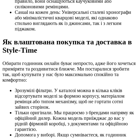
правило, вони оснащуються каучуковими або
силіконовими ремінцями.
Casual на кожен день: Універсальні сталеві хронографи
або мінімалістичні кварцові моделі, які однаково
стильно виглядають як із джинсами, так і з легким
піджаком.
Як влаштована покупка та доставка в
Style-Time
Обирати годинник онлайн буває непросто, адже його хочеться
приміряти та роздивитися ближче. Ми постаралися зробити
так, щоб купувати у нас було максимально спокійно та
комфортно:
Зрозумілі фільтри. У каталозі можна в кілька кліків
відсортувати моделі за формою корпусу, матеріалом
ремінця або типом механізму, щоб не гортати сотні
зайвих сторінок.
Тільки оригінали. Мы працюємо з брендами напряму як
офіційний дилер. Кожна модель приїжджає до вас у
рідній фірмовій коробці, з документами та офіційною
гарантією.
Допомога у виборі. Якщо сумніваєтеся, як годинник