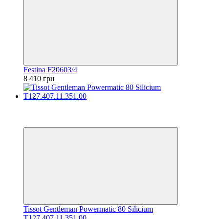
Festina F20603/4
8 410 грн
Відео
6
6
Tissot Gentleman Powermatic 80 Silicium
T127.407.11.351.00