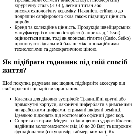
хірургічну сталь (316L), легкий титан або
високотехнологічну кераміку. Наявність стійкого до
подряпин сапфирового скла також підвищує цінність
виробу.
Бренд та колекційна цінність. Продукція швейцарських
мануфактур із віковою історією (наприклад, Tissot)
оцінюється вище, тоді як японські гіганти (Casio, Seiko)
пропонують ідеальний баланс між інноваційними
технологіями та демократичною ціною.
Як підібрати годинник під свій спосіб
життя?
Щоб покупка радувала вас щодня, підбирайте аксесуар під
свої щоденні сценарії використання:
Класика для ділових зустрічей: Традиційні круглі або
прямокутні корпуси, лаконічні циферблати з римськими
чи арабськими цифрами, стримані шкіряні ремінці.
Ідеально підходять під костюм або офісний дрес-код.
Спорт та екстрим: Моделі з підвищеною ударостійкістю,
надійним вологозахистом (від 10 до 20 Bar) та широким
функціоналом (секундомір, таймер, компас). Як