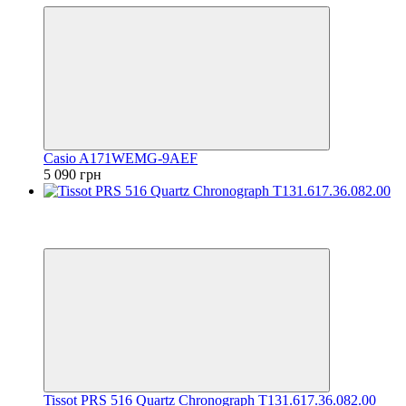
Casio A171WEMG-9AEF
5 090 грн
Відео
6
6
Tissot PRS 516 Quartz Chronograph T131.617.36.082.00