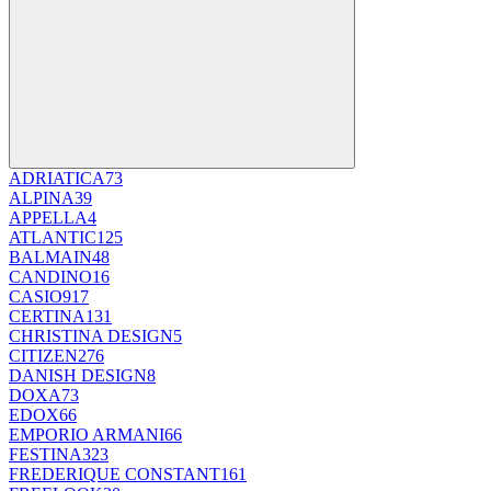
ADRIATICA
73
ALPINA
39
APPELLA
4
ATLANTIC
125
BALMAIN
48
CANDINO
16
CASIO
917
CERTINA
131
CHRISTINA DESIGN
5
CITIZEN
276
DANISH DESIGN
8
DOXA
73
EDOX
66
EMPORIO ARMANI
66
FESTINA
323
FREDERIQUE CONSTANT
161