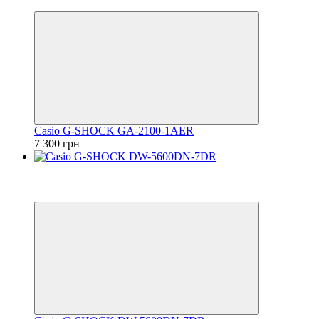
6
Casio G-SHOCK GA-2100-1AER
7 300 грн
Відео
6
6