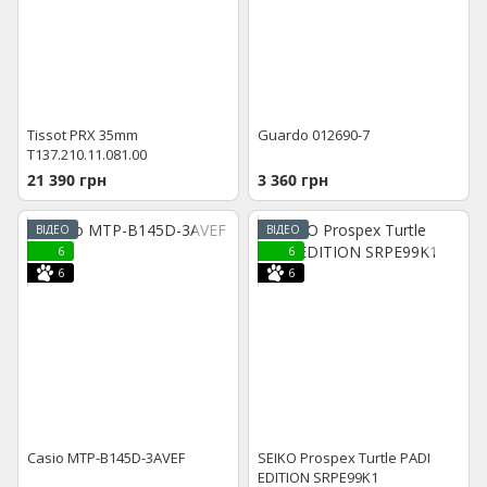
Tissot PRX 35mm
Guardo 012690-7
T137.210.11.081.00
21 390 грн
3 360 грн
ВІДЕО
ВІДЕО
6
6
6
6
Casio MTP-B145D-3AVEF
SEIKO Prospex Turtle PADI
EDITION SRPE99K1