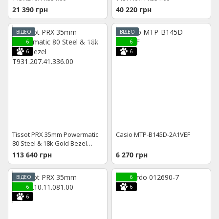
21 390 грн
40 220 грн
ВІДЕО
ВІДЕО
6
6
6
6
Tissot PRX 35mm Powermatic
Casio MTP-B145D-2A1VEF
80 Steel & 18k Gold Bezel
T931.207.41.336.00
113 640 грн
6 270 грн
ВІДЕО
6
6
6
6