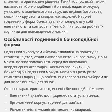
стильне та оригінальне рішення. Такий корпус, який також
називають «бочкоподібним» (tonneau), надає аксесуару
унікального зовнішнього вигляду, що виділяє його серед
класичних круглих та квадратних моделей. Наручні
годинники у формі бочки ідеально поєднують у собі
елегантність та комфорт, а їхня обтічна форма робить їх
зручними для повсякденного носіння.
Особливості годинників бочкоподібної
форми
Годинники з корпусом «бочка» з’явилися на початку XX
століття і відтоді стали символом витонченого смаку. Вони
мають велику популярність серед поціновувачів
неординарних аксесуарів. Важливо зазначити, що
бочкоподібні годинники можуть мати різні розміри та
стилістичні варіації, що робить їх універсальним вибором як
для чоловіків, так і для жінок.
Основні характеристики годинників бочкоподібної форми:
Елегантний дизайн, що підкреслює статус власника.
Ергономічний корпус, зручний для зап'ястя.
Різноманітність механізмів: механічні, кварцові,