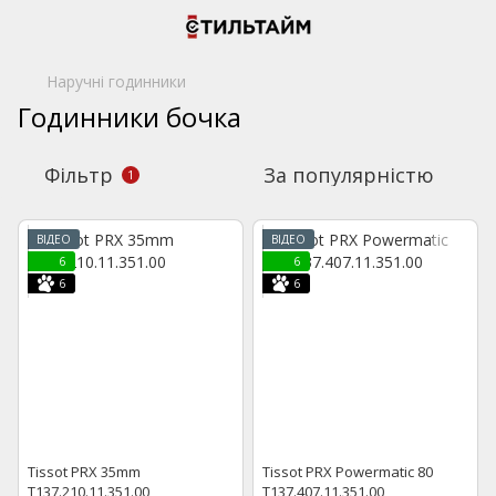
Наручні годинники
Годинники бочка
Фільтр
За популярністю
1
ВІДЕО
ВІДЕО
6
6
6
6
Tissot PRX 35mm
Tissot PRX Powermatic 80
T137.210.11.351.00
T137.407.11.351.00