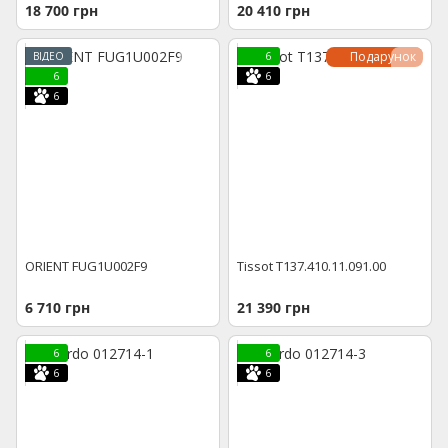
18 700 грн
20 410 грн
Подарунок
ВІДЕО
6
6
6
6
ORIENT FUG1U002F9
Tissot T137.410.11.091.00
6 710 грн
21 390 грн
6
6
6
6