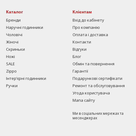
Каталог
Клієнтам
Бренди
Вхід до кабінету
Наручні годинники
Про компанію
Чоловічі
Оплата і доставка
Жіночі
Контакти
Скриньки
Відгуки
Ножі
Блог
SALE
Обмін та повернення
Zippo
Гарантії
Інтерʼєрні годинники
Подарункові сертифікати
Ручки
Ремонт та обслуговування
Угода користувача
Мапа сайту
Ми в соціальних мережах та
месенджерах