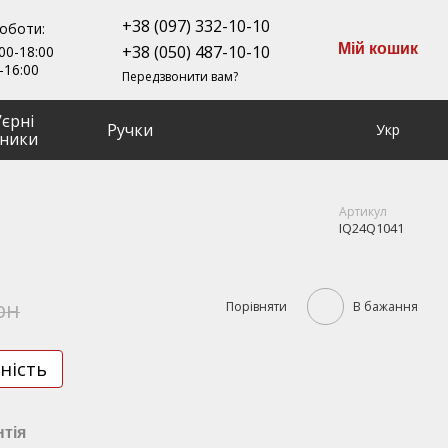
+38 (097) 332-10-10
роботи:
Мій кошик
+38 (050) 487-10-10
00-18:00
-16:00
Передзвонити вам?
ʼєрні
Ручки
Укр
ники
Артикул
IQ24Q1041
рн
Порівняти
В бажання
ність
нтія