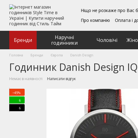
Перейти до основного контенту
Ніщо не розкаже про Вас б
Про компанію
Оплата і д
Блог
Обмін та поверн
Подарункові сертифікат
Наручні
Угода користувача
Бренди
Чоловічі
Жіно
годинники
Головна
Бренди
Європа
Danish Design
Годинник Danish Design I
Немає в наявності
Написати відгук
−45%
6
6