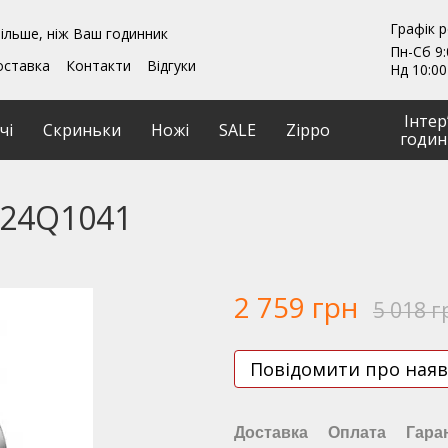
Графік 
ільше, ніж Ваш годинник
Пн-Сб 9:
оставка
Контакти
Відгуки
Нд 10:00
ення
Гарантії
и
Ремонт та обслуговування
Інтер
чі
Скриньки
Ножі
SALE
Zippo
годин
Q24Q1041
2 759 грн
5 018 г
Повідомити про наяв
Доставка
Оплата
Гара