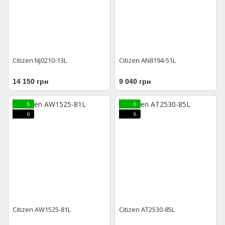
Citizen NJ0210-13L
Citizen AN8194-51L
14 150 грн
9 040 грн
6
6
6
6
Citizen AW1525-81L
Citizen AT2530-85L