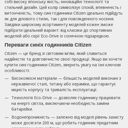
собі високу японську якість, інноваційні технології та
стильний дизайн. Цей колір символізує спокій, впевненість і
витонченість, тому сині годинники Citizen ідеально підійдуть
як для ділового стилю, так і для повсякденного носіння.
Завдяки широкому асортименту моделей кожен зможе
підібрати ідеальний варіант: від класики до спортивних
моделей або серії Eco-Drive із сонячною підзарядкою.
Переваги синіх годинників Citizen
Citizen — це бренд зі світовим ім'ям, який славиться
надійністю та довговічністю своєї продукції. Якщо ви хочете
купити сині годинники Citizen, зверніть увагу на їхні ключові
особливості:
Високоякісні матеріали — більшість моделей виконані з
нержавіючої сталі, титану або кераміки, що гарантує
міцність корпусу та тривалість експлуатації.
Технологія Eco-Drive — дозволяє годиннику працювати
на енергії світла, виключаючи необхідність заміни
батарейки.
Водонепроникність — залежно від моделі рівень захисту
може досягати 200 м, що робить годинник придатним