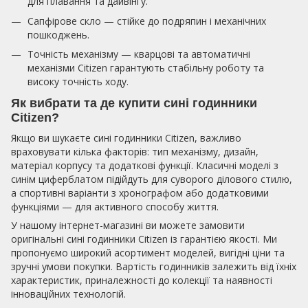
для плавання та дайвінгу.
Сапфірове скло — стійке до подряпин і механічних
пошкоджень.
Точність механізму — кварцові та автоматичні
механізми Citizen гарантують стабільну роботу та
високу точність ходу.
Як вибрати та де купити сині годинники
Citizen?
Якщо ви шукаєте сині годинники Citizen, важливо
враховувати кілька факторів: тип механізму, дизайн,
матеріал корпусу та додаткові функції. Класичні моделі з
синім циферблатом підійдуть для суворого ділового стилю,
а спортивні варіанти з хронографом або додатковими
функціями — для активного способу життя.
У нашому інтернет-магазині ви можете замовити
оригінальні сині годинники Citizen із гарантією якості. Ми
пропонуємо широкий асортимент моделей, вигідні ціни та
зручні умови покупки. Вартість годинників залежить від їхніх
характеристик, приналежності до колекції та наявності
інноваційних технологій.