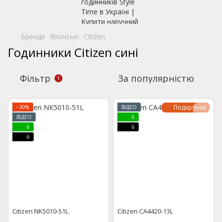
Бренди
Японські
Citizen
Годинники Citizen сині
Фільтр
За популярністю
1
Подарунок
−30%
ВІДЕО
ВІДЕО
6
6
6
6
Citizen NK5010-51L
Citizen CA4420-13L