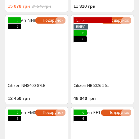
15 078 грн
21 540 грн
11 310 грн
Подарунок
Подарунок
6
ЛІМІТОВАНА МОДЕ
6
ВІДЕО
6
6
Citizen NH8400-87LE
Citizen NB6026-56L
12 450 грн
48 040 грн
Подарунок
Подарунок
6
6
6
6