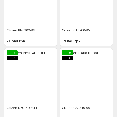
Citizen BN0200-81E
Citizen CA0700-86E
21 540 грн
19 840 грн
6
6
6
6
Citizen NY0140-80EE
Citizen CA0810-88E