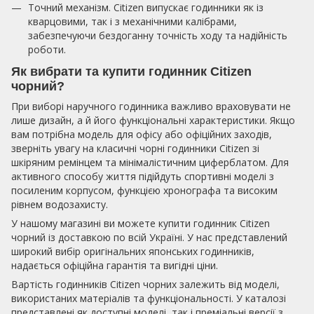
Точний механізм. Citizen випускає годинники як із
кварцовими, так і з механічними калібрами,
забезпечуючи бездоганну точність ходу та надійність
роботи.
Як вибрати та купити годинник Citizen
чорний?
При виборі наручного годинника важливо враховувати не
лише дизайн, а й його функціональні характеристики. Якщо
вам потрібна модель для офісу або офіційних заходів,
зверніть увагу на класичні чорні годинники Citizen зі
шкіряним ремінцем та мінімалістичним циферблатом. Для
активного способу життя підійдуть спортивні моделі з
посиленим корпусом, функцією хронографа та високим
рівнем водозахисту.
У нашому магазині ви можете купити годинник Citizen
чорний із доставкою по всій Україні. У нас представлений
широкий вибір оригінальних японських годинників,
надається офіційна гарантія та вигідні ціни.
Вартість годинників Citizen чорних залежить від моделі,
використаних матеріалів та функціональності. У каталозі
представлені як доступні моделі, так і преміальні версії з