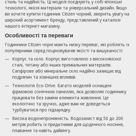
стиль та надійність. Ці моделі поєднують у собі японські
технології, якісні матеріали та універсальний дизайн. Якщо
ви хочете купити годинник Citizen чорний, зверніть увагу на
широкий асортимент бренду, представлений у каталозі
нашого інтернет-магазину.
Особливості та переваги
Годинники Citizen чорні мають низку переваг, які роблять їх
популярними серед поціновувачів якості та вишуканості:
Корпус та скло. Корпус виготовлено з високоякісної
сталі, титану або інших преміальних матеріалів.
Сапфірове або мінеральне скло надійно захищає від
подряпин та зовнішніх впливів.
Технологія Eco-Drive. Багато моделей оснащені
фірмовою сонячною панеллю, яка дозволяє годиннику
працювати без заміни елемента живлення. Це
екологічно та зручно, адже вам не доведеться
турбуватися про підзарядку.
Висока водонепроникність. Водозахист від 50 до 200
метрів робить їх придатними для щоденного носіння,
плавання та навіть дайвінгу.