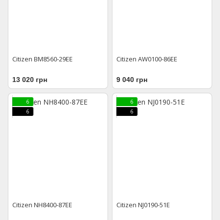
Citizen BM8560-29EE
Citizen AW0100-86EE
13 020 грн
9 040 грн
6
6
6
6
Citizen NH8400-87EE
Citizen NJ0190-51E