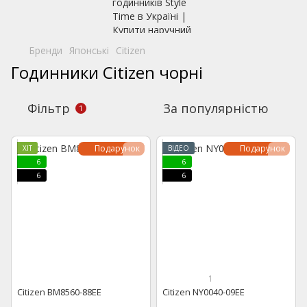
Бренди
Японські
Citizen
Годинники Citizen чорні
Фільтр
За популярністю
1
Подарунок
Подарунок
ХІТ
ВІДЕО
6
6
6
6
1
Citizen BM8560-88EE
Citizen NY0040-09EE