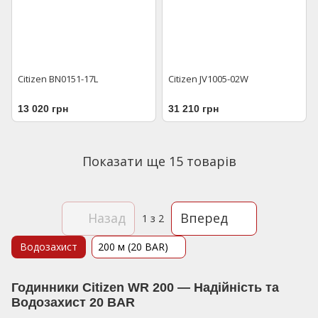
Citizen BN0151-17L
Citizen JV1005-02W
13 020 грн
31 210 грн
Показати ще 15 товарів
Назад
Вперед
1
з 2
Водозахист
200 м (20 BAR)
Годинники Citizen WR 200 — Надійність та
Водозахист 20 BAR