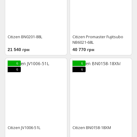
Citizen BN0201-88L
Citizen Promaster Fujitsubo
NB6021-68L
21 540 грн
40 770 грн
6
6
6
6
Citizen JV1006-51L
Citizen BN0158-18XM