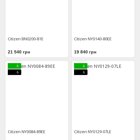
Citizen BN0200-81E
Citizen NY0140-80EE
21 540 грн
19 840 грн
6
6
6
6
Citizen NY0084-89EE
Citizen NY0129-07LE