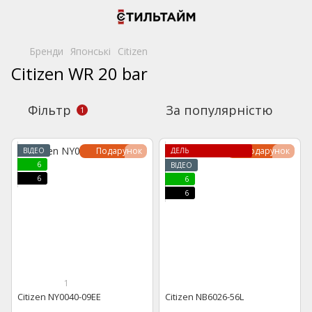
Бренди
Японські
Citizen
Citizen WR 20 bar
Фільтр
За популярністю
1
Подарунок
Подарунок
ВІДЕО
ЛІМІТОВАНА МОД
6
ВІДЕО
6
6
6
1
Citizen NY0040-09EE
Citizen NB6026-56L