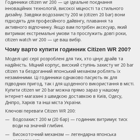
Годинники citizen wr 200 — це ідеальне поєднання
інноваційних технологій, високої міцності та стильного
дизайну. Завдяки водозахисту 200 м (citizen 20 bar) вони
підходять для професійного дайвінгу, плавання та
активного відпочинку. Якщо вам потрібен аксесуар, який
витримає екстремальні умови та прослужить довгі роки,
citizen watch wr 200 — це ваш вибір.
Чому варто купити годинник Citizen WR 200?
Моделі цієї серії розроблені для тих, хто цінує драйв та
надійність. Міцний корпус, високий ступінь захисту wr 20 bar
citizen та бездоганний японський механізм роблять їх
незамінними. Ці годинники однаково пасують як для
підводних пригод, так і для щоденного використання в місті.
Купити citizen wr 20 bar можна прямо зараз у нашому
інтернет-магазині з швидкою доставкою в Київ, Одесу,
Дніпро, Харків та інші міста України.
Ключові переваги Citizen WR 200:
Водозахист 200 м (20 бар) — годинник витримує тиск
води на значній глибині.
Високоточний механізм — легендарна японська