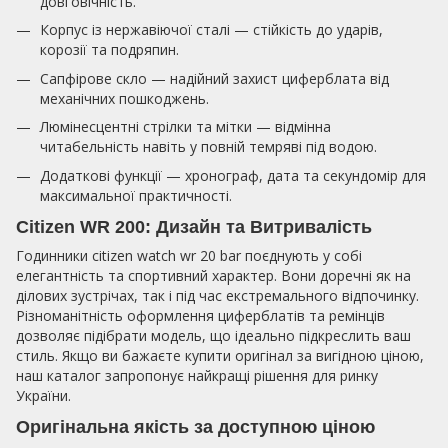
довговічність.
Корпус із нержавіючої сталі — стійкість до ударів,
корозії та подряпин.
Сапфірове скло — надійний захист циферблата від
механічних пошкоджень.
Люмінесцентні стрілки та мітки — відмінна
читабельність навіть у повній темряві під водою.
Додаткові функції — хронограф, дата та секундомір для
максимальної практичності.
Citizen WR 200: Дизайн та Витривалість
Годинники citizen watch wr 20 bar поєднують у собі
елегантність та спортивний характер. Вони доречні як на
ділових зустрічах, так і під час екстремального відпочинку.
Різноманітність оформлення циферблатів та ремінців
дозволяє підібрати модель, що ідеально підкреслить ваш
стиль. Якщо ви бажаєте купити оригінал за вигідною ціною,
наш каталог запропонує найкращі рішення для ринку
України.
Оригінальна якість за доступною ціною