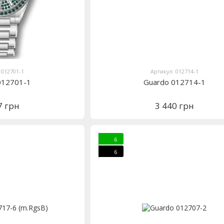
 012701-1
Артикул: 012714-1
012701-1
Guardo 012714-1
7 грн
3 440 грн
6
6