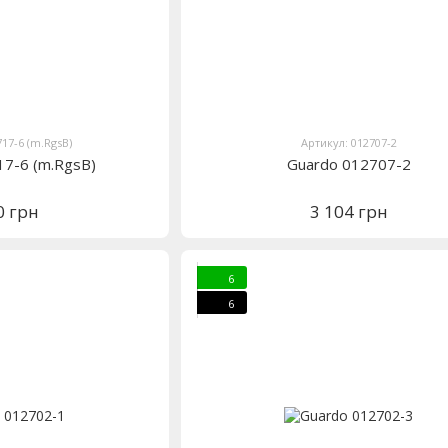
717-6 (m.RgsB)
Артикул: 012707-2
17-6 (m.RgsB)
Guardo 012707-2
0 грн
3 104 грн
6
6