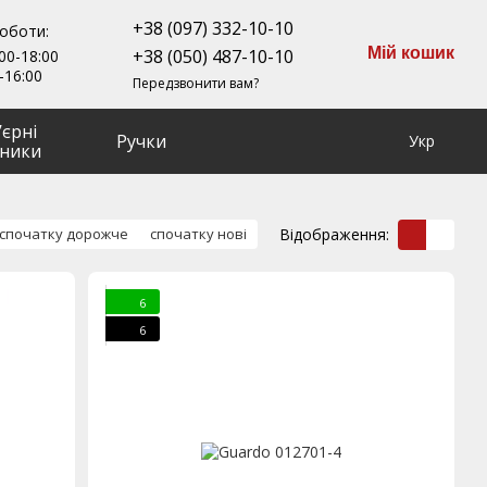
+38 (097) 332-10-10
роботи:
Мій кошик
+38 (050) 487-10-10
00-18:00
-16:00
Передзвонити вам?
ʼєрні
Ручки
Укр
ники
Відображення:
спочатку дорожче
спочатку нові
6
6