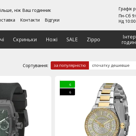
Графік 
ільше, ніж Ваш годинник
Пн-Сб 9:
оставка
Контакти
Відгуки
Нд 10:00
ення
Гарантії
и
Ремонт та обслуговування
Інтер
чі
Скриньки
Ножі
SALE
Zippo
годин
Сортування:
за популярністю
спочатку дешевше
6
6