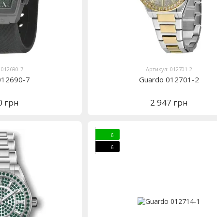
 012690-7
Артикул: 012701-2
012690-7
Guardo 012701-2
0 грн
2 947 грн
6
6