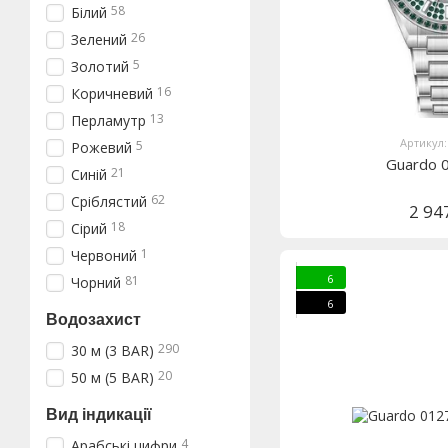
58
Білий
26
Зелений
5
Золотий
16
Коричневий
13
Перламутр
Артикул:
5
Рожевий
Guardo 
21
Синій
62
Сріблястий
2 94
18
Сірий
1
Червоний
6
81
Чорний
6
Водозахист
290
30 м (3 BAR)
20
50 м (5 BAR)
Вид індикації
4
Арабські цифри