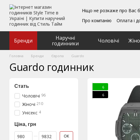
Перейти до основного контенту
Ніщо не розкаже про Вас б
Про компанію
Оплата і д
Блог
Обмін та поверн
Подарункові сертифікат
Наручні
Угода користувача
Бренди
Чоловічі
Жіно
годинники
Головна
Бренди
Європа
Guardo
Guardo годинник
Стать
6
6
96
Чоловічі
210
Жіночі
4
Унісекс
Ціна, грн
Від Ціна, грн
До Ціна, грн
ОК