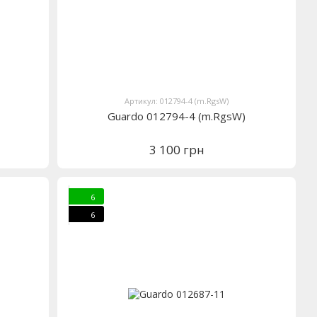
Артикул: 012794-4 (m.RgsW)
Guardo 012794-4 (m.RgsW)
3 100 грн
6
6