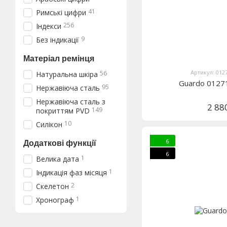
41
Римські цифри
256
Індекси
9
Без індикації
Матеріал ремінця
Артикул: 012
56
Натуральна шкіра
Guardo 0127
95
Нержавіюча сталь
Нержавіюча сталь з
2 88
149
покриттям PVD
10
Силікон
6
Додаткові функції
6
1
Велика дата
1
Індикація фаз місяця
2
Скелетон
1
Хронограф