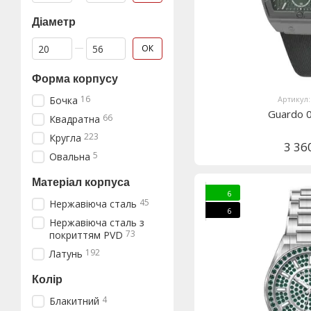
Діаметр
Від Діаметр
До Діаметр
ОК
Форма корпусу
16
Бочка
Артикул:
Guardo 
66
Квадратна
223
Кругла
3 36
5
Овальна
Матеріал корпуса
6
45
Нержавіюча сталь
6
Нержавіюча сталь з
73
покриттям PVD
192
Латунь
Колір
4
Блакитний