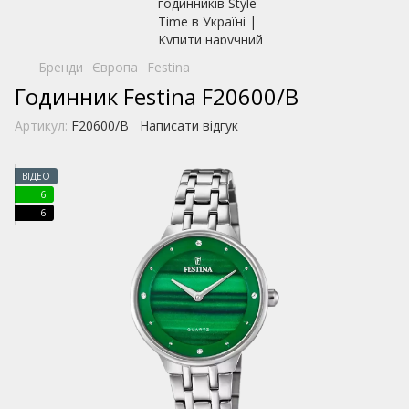
Бренди
Європа
Festina
Годинник Festina F20600/B
Артикул:
F20600/B
Написати відгук
ВІДЕО
6
6