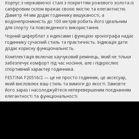
Корпус з нержавіючої сталі з покриттям рожевого золота із
сапфіровим склом вражає своєю якістю та елегантністю.
Діаметр 44 мм додає годиннику вишуканості, а
водонепроникність до 100 метрів робить його ідеальним
для спорту та повсякденного використання.
Чорний циферблат з індексами і функцією хронографа надає
годиннику сучасний стиль та практичність. Індикація дати
додає корисну функціональність.
Комплектація включає каучуковий ремінець, який не тільки
забезпечує комфорт під час носіння, але і підкреслює
спортивний характер годинника.
FESTINA F20516/2 — це не просто годинник, це аксесуар,
який висловлює ваш стиль та вимоги до якості. Замовте
його зараз і насолоджуйтеся неперевершеним поєднанням
елегантності та функціональності.