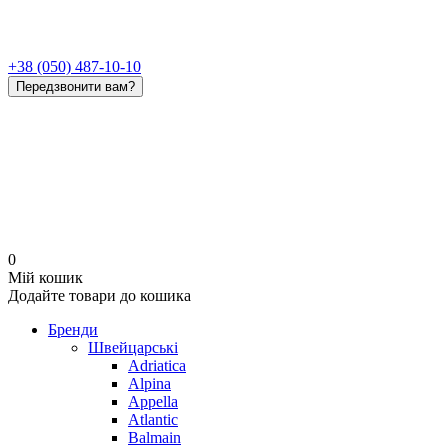
+38 (050) 487-10-10
Передзвонити вам?
0
Мій кошик
Додайте товари до кошика
Бренди
Швейцарські
Adriatica
Alpina
Appella
Atlantic
Balmain