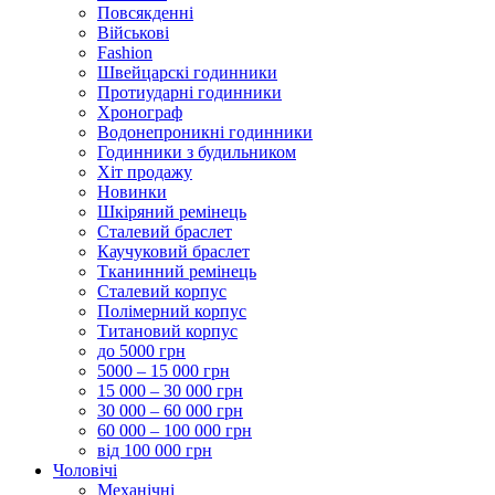
Повсякденні
Військові
Fashion
Швейцарскі годинники
Протиударні годинники
Хронограф
Водонепроникні годинники
Годинники з будильником
Хіт продажу
Новинки
Шкіряний ремінець
Сталевий браслет
Каучуковий браслет
Тканинний ремінець
Сталевий корпус
Полімерний корпус
Титановий корпус
до 5000 грн
5000 – 15 000 грн
15 000 – 30 000 грн
30 000 – 60 000 грн
60 000 – 100 000 грн
від 100 000 грн
Чоловічі
Механічні