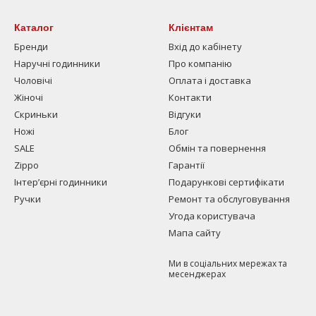
Каталог
Клієнтам
Бренди
Вхід до кабінету
Наручні годинники
Про компанію
Чоловічі
Оплата і доставка
Жіночі
Контакти
Скриньки
Відгуки
Ножі
Блог
SALE
Обмін та повернення
Zippo
Гарантії
Інтерʼєрні годинники
Подарункові сертифікати
Ручки
Ремонт та обслуговування
Угода користувача
Мапа сайту
Ми в соціальних мережах та
месенджерах