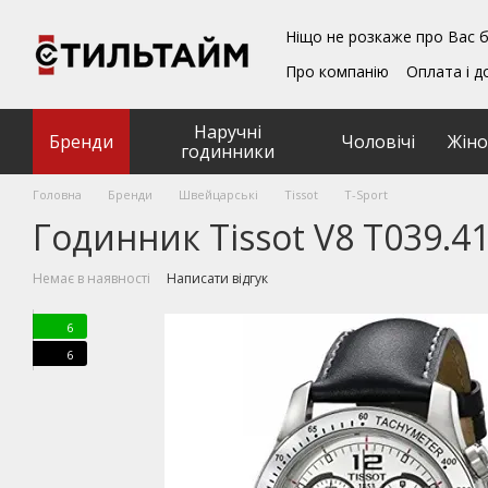
Перейти до основного контенту
Ніщо не розкаже про Вас б
Про компанію
Оплата і д
Блог
Обмін та поверн
Подарункові сертифікат
Наручні
Угода користувача
Бренди
Чоловічі
Жіно
годинники
Головна
Бренди
Швейцарські
Tissot
T-Sport
Годинник Tissot V8 T039.41
Немає в наявності
Написати відгук
6
6