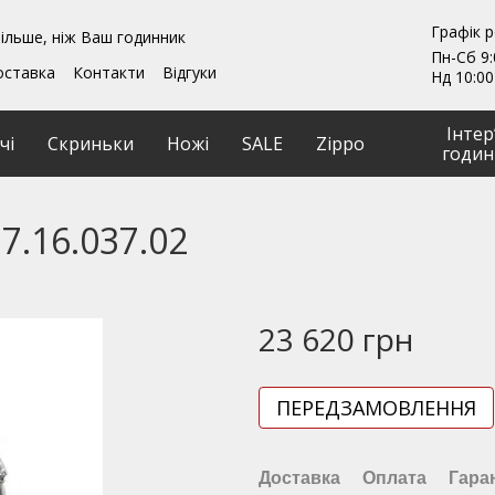
Графік 
ільше, ніж Ваш годинник
Пн-Сб 9:
оставка
Контакти
Відгуки
Нд 10:00
ення
Гарантії
и
Ремонт та обслуговування
Інтер
чі
Скриньки
Ножі
SALE
Zippo
годин
7.16.037.02
23 620 грн
ПЕРЕДЗАМОВЛЕННЯ
Доставка
Оплата
Гара