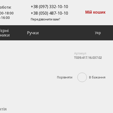
+38 (097) 332-10-10
роботи:
Мій кошик
+38 (050) 487-10-10
00-18:00
-16:00
Передзвонити вам?
ʼєрні
Ручки
Укр
ники
Артикул
T039.417.16.037.02
Порівняти
В бажання
нтія