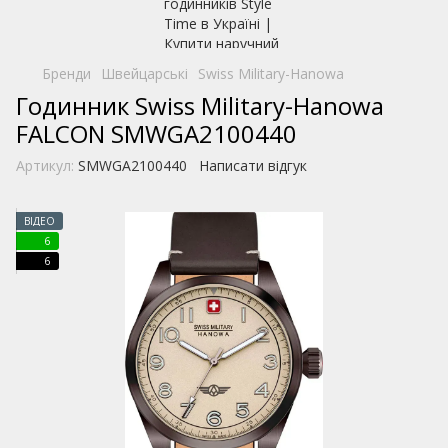
Бренди
Швейцарські
Swiss Military-Hanowa
Годинник Swiss Military-Hanowa
FALCON SMWGA2100440
Артикул:
SMWGA2100440
Написати відгук
ВІДЕО
6
6