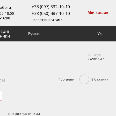
+38 (097) 332-10-10
роботи:
Мій кошик
+38 (050) 487-10-10
00-18:00
-16:00
Передзвонити вам?
ʼєрні
Ручки
Укр
ники
Артикул
GW0117L1
рн
Порівняти
В бажання
ПОКУПКА ЧАСТИНАМИ