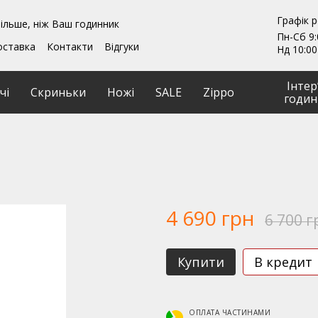
Графік 
ільше, ніж Ваш годинник
Пн-Сб 9:
оставка
Контакти
Відгуки
Нд 10:00
ення
Гарантії
и
Ремонт та обслуговування
Інтер
чі
Скриньки
Ножі
SALE
Zippo
годин
1
4 690 грн
6 700 г
Купити
В кредит
ОПЛАТА ЧАСТИНАМИ