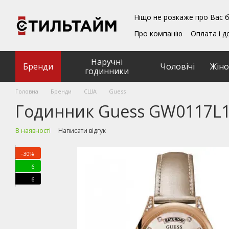
Перейти до основного контенту
Ніщо не розкаже про Вас б
Про компанію
Оплата і д
Блог
Обмін та поверн
Подарункові сертифікат
Наручні
Угода користувача
Бренди
Чоловічі
Жіно
годинники
Головна
Бренди
США
Guess
Годинник Guess GW0117L
В наявності
Написати відгук
−30%
6
6