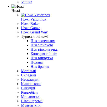
Уцінка
Ножі
Ножі Victorinox
Ножі Boker
Ножі Ganzo
Ножі Grand Way
Туристичні ножі
Ніж з кресалом
Ніж з пилкою
Ніж відкривачка
Консервний ніж
Ніж викрутка
Ножиці
Ніж брелок
Метальні
Складені
Нескладені
Кишенькові
Викидні
Керамбіти
Мисливські
Швейцарські
Мультитули