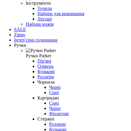
Інструменти
Точила
Набори для виживання
Ліхтарі
Набори ножів
SALE
Zippo
Інтерʼєрні годинники
Ручки
Ручки Parker
Пір'яні
Олівець
Кулькові
Роллери
Чорнила
Чорні
Сині
Картриджі
Сині
Чорні
Фіолетові
Стержні
Роллери
Кулькові