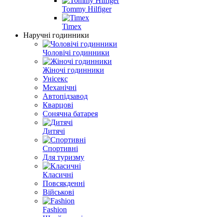
Tommy Hilfiger
Timex
Наручні годинники
Чоловічі годинники
Жіночі годинники
Унісекс
Механічні
Автопідзавод
Кварцові
Сонячна батарея
Дитячі
Спортивні
Для туризму
Класичні
Повсякденні
Військові
Fashion