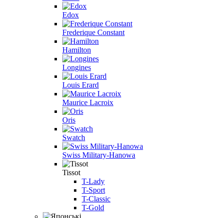
Edox
Frederique Constant
Hamilton
Longines
Louis Erard
Maurice Lacroix
Oris
Swatch
Swiss Military-Hanowa
Tissot
T-Lady
T-Sport
T-Classic
T-Gold