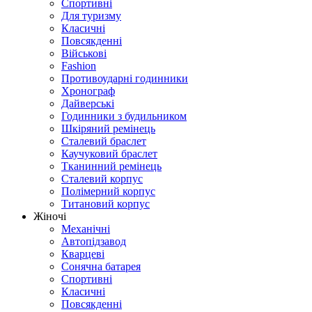
Спортивні
Для туризму
Класичні
Повсякденні
Військові
Fashion
Противоударні годинники
Хронограф
Дайверські
Годинники з будильником
Шкіряний ремінець
Сталевий браслет
Каучуковий браслет
Тканинний ремінець
Сталевий корпус
Полімерний корпус
Титановий корпус
Жіночі
Механічні
Автопідзавод
Кварцеві
Сонячна батарея
Спортивні
Класичні
Повсякденні