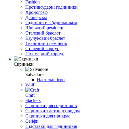
Fashion
Противоударні годинники
Хронограф
Дайверські
Годинники з будильником
Шкіряний ремінець
Сталевий браслет
Каучуковий браслет
Тканинний ремінець
Сталевий корпус
Полімерний корпус
Скриньки
Salvadore
Настільні ігри
Wolf
Craft
Stackers
Скриньки для годинників
Скриньки з автопідзаводом
Скриньки для прикрас
Сейфи
Підставки для годинників