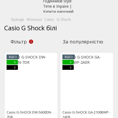
Бренди
Японські
Casio
G-Shock
Casio G Shock білі
Фільтр
За популярністю
1
ВІДЕО
ВІДЕО
6
6
6
6
Casio G-SHOCK DW-5600DN-
Casio G-SHOCK GA-2100BWP-
7DR
2AER