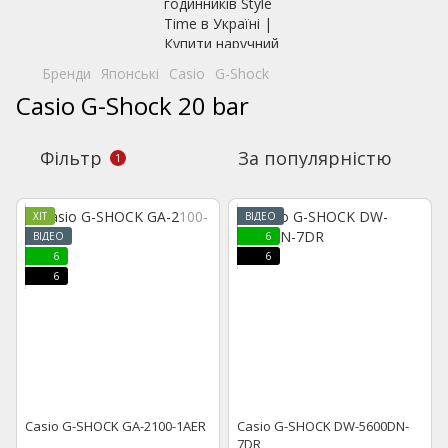
Бренди
Японські
Casio
G-Shock
Casio G-Shock 20 bar
Фільтр
За популярністю
1
ХІТ
ВІДЕО
ВІДЕО
6
6
6
6
Casio G-SHOCK GA-2100-1AER
Casio G-SHOCK DW-5600DN-
7DR