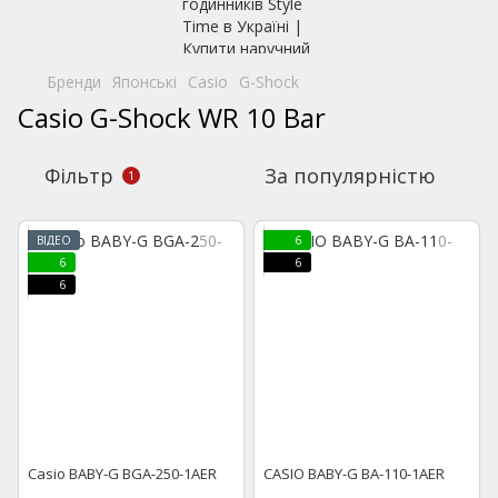
Бренди
Японські
Casio
G-Shock
Casio G-Shock WR 10 Bar
Фільтр
За популярністю
1
ВІДЕО
6
6
6
6
Casio BABY-G BGA-250-1AER
CASIO BABY-G BA-110-1AER