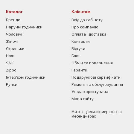
Каталог
Клієнтам
Бренди
Вхід до кабінету
Наручні годинники
Про компанію
Чоловічі
Оплата і доставка
Жіночі
Контакти
Скриньки
Відгуки
Ножі
Блог
SALE
Обмін та повернення
Zippo
Гарантії
Інтерʼєрні годинники
Подарункові сертифікати
Ручки
Ремонт та обслуговування
Угода користувача
Мапа сайту
Ми в соціальних мережах та
месенджерах