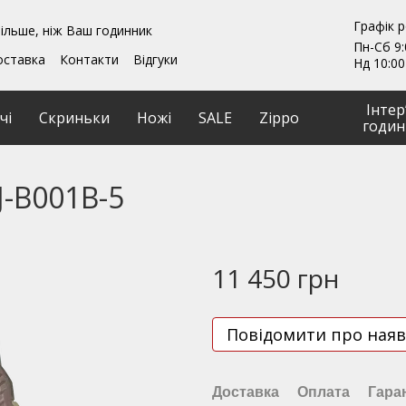
Графік 
ільше, ніж Ваш годинник
Пн-Сб 9:
оставка
Контакти
Відгуки
Нд 10:00
ення
Гарантії
и
Ремонт та обслуговування
Інтер
чі
Скриньки
Ножі
SALE
Zippo
годин
J-B001B-5
11 450 грн
Повідомити про наяв
Доставка
Оплата
Гара