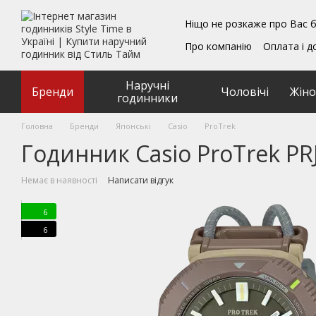
Перейти до основного контенту
Ніщо не розкаже про Вас б
Про компанію
Оплата і д
Блог
Обмін та поверн
Подарункові сертифікат
Наручні
Угода користувача
Бренди
Чоловічі
Жіно
годинники
Головна
Бренди
Японські
Casio
ProTrek
Годинник Casio ProTrek PR
Немає в наявності
Написати відгук
6
6