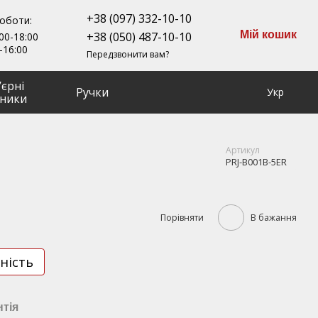
+38 (097) 332-10-10
роботи:
Мій кошик
+38 (050) 487-10-10
00-18:00
-16:00
Передзвонити вам?
ʼєрні
Ручки
Укр
ники
Артикул
PRJ-B001B-5ER
Порівняти
В бажання
ність
нтія