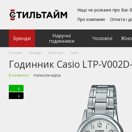
Перейти до основного контенту
Ніщо не розкаже про Вас б
Про компанію
Оплата і д
Блог
Обмін та поверн
Подарункові сертифікат
Наручні
Угода користувача
Бренди
Чоловічі
Жіно
годинники
Головна
Бренди
Японські
Casio
Годинник Casio LTP-V002D
В наявності
Написати відгук
6
6