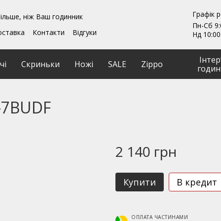
Графік 
ільше, ніж Ваш годинник
Пн-Сб 9:
оставка
Контакти
Відгуки
Нд 10:00
ення
Гарантії
и
Ремонт та обслуговування
Інтер
чі
Скриньки
Ножі
SALE
Zippo
годин
-7BUDF
2 140 грн
Купити
В кредит
ОПЛАТА ЧАСТИНАМИ