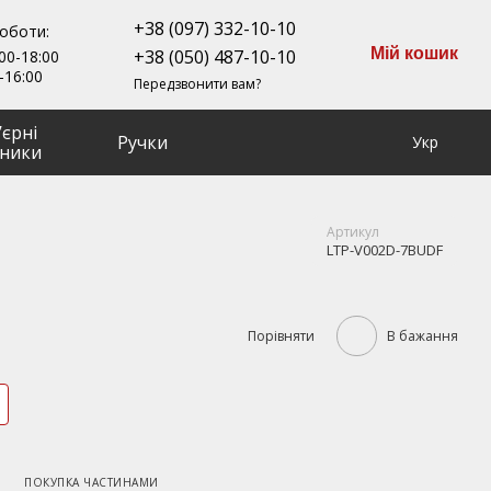
+38 (097) 332-10-10
роботи:
Мій кошик
+38 (050) 487-10-10
00-18:00
-16:00
Передзвонити вам?
ʼєрні
Ручки
Укр
ники
Артикул
LTP-V002D-7BUDF
Порівняти
В бажання
ПОКУПКА ЧАСТИНАМИ