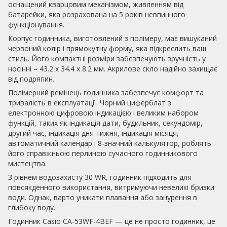
оснащений кварцовим механізмом, живленням від
батарейки, яка розрахована на 5 років невпинного
функціонування.
Корпус годинника, виготовлений з полімеру, має вишуканий
червоний колір і прямокутну форму, яка підкреслить ваш
стиль. Його компактні розміри забезпечують зручність у
носінні – 43.2 х 34.4 х 8.2 мм. Акрилове скло надійно захищає
від подряпин.
Полімерний ремінець годинника забезпечує комфорт та
тривалість в експлуатації. Чорний циферблат з
електронною цифровою індикацією і великим набором
функцій, таких як індикація дати, будильник, секундомір,
другий час, індикація дня тижня, індикація місяця,
автоматичний календар і 8-значний калькулятор, роблять
його справжньою перлиною сучасного годинникового
мистецтва.
З рівнем водозахисту 30 WR, годинник підходить для
повсякденного використання, витримуючи невеликі бризки
води. Однак, варто уникати плавання або занурення в
глибоку воду.
Годинник Casio CA-53WF-4BEF — це не просто годинник, це