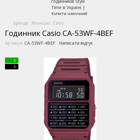
Бренди
Японські
Casio
Годинник Casio CA-53WF-4BEF
Артикул:
CA-53WF-4BEF
Написати відгук
6
6