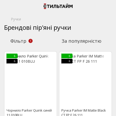
Ручки
Брендові пір'яні ручки
Фільтр
За популярністю
1
6
6
6
6
Чорнило Parker Quink синій
Ручка Parker IM Matte Black
11 010BLU
CT FP F 26 111