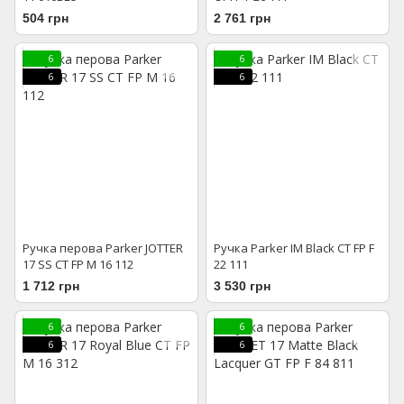
504 грн
2 761 грн
6
6
6
6
Ручка перова Parker JOTTER
Ручка Parker IM Black CT FP F
17 SS CT FP М 16 112
22 111
1 712 грн
3 530 грн
6
6
6
6