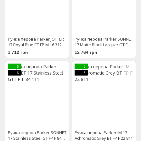
Ручка перова Parker JOTTER
Ручка перова Parker SONNET
17 Royal Blue CT FP M 16 312
17 Matte Black Lacquer GT FP F
84 811
1 712 грн
12 764 грн
6
6
6
6
Ручка перова Parker SONNET
Ручка перова Parker IM 17
17 Stainless Steel GT FP F 84
Achromatic Grey BT FP F 22 811