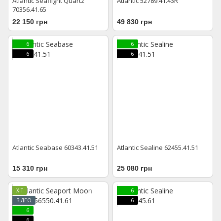
Atlantic Seaflight Quartz
Atlantic 52789.41.43R
70356.41.65
22 150 грн
49 830 грн
6
6
6
6
Atlantic Seabase 60343.41.51
Atlantic Sealine 62455.41.51
15 310 грн
25 080 грн
ХІТ
6
ВІДЕО
6
6
6