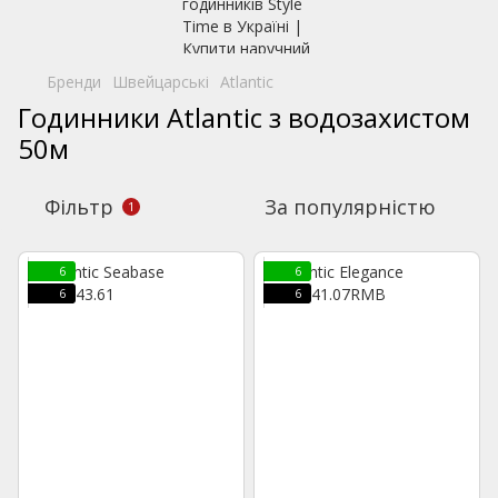
Бренди
Швейцарські
Atlantic
Годинники Atlantic з водозахистом
50м
Фільтр
За популярністю
1
6
6
6
6