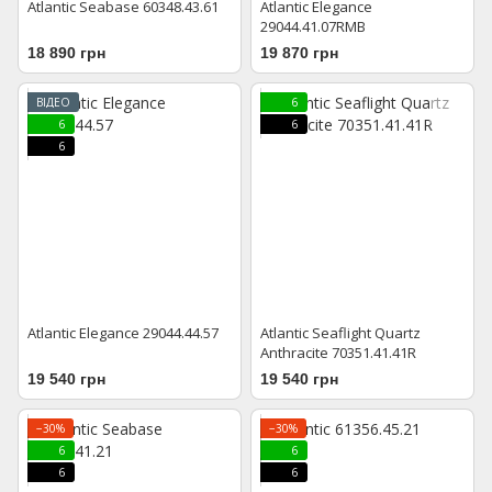
Atlantic Seabase 60348.43.61
Atlantic Elegance
29044.41.07RMB
18 890 грн
19 870 грн
ВІДЕО
6
6
6
6
Atlantic Elegance 29044.44.57
Atlantic Seaflight Quartz
Anthracite 70351.41.41R
19 540 грн
19 540 грн
−30%
−30%
6
6
6
6