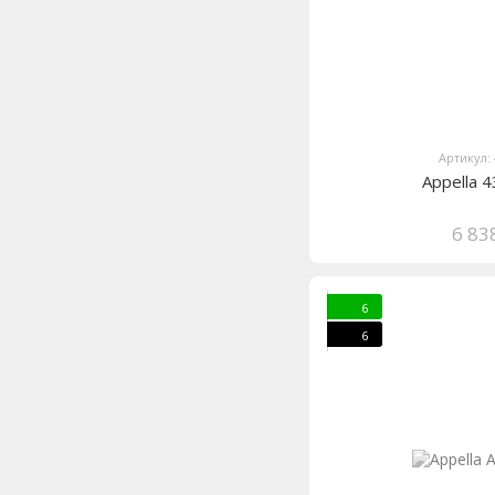
Артикул:
Appella 
6 83
6
6