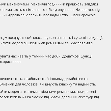
цовими механізмами. Механічні годинники працюють завдяки
ю і вимагають мінімального обслуговування. Незалежно від
ник Appella забезпечить вас надійністю і швейцарською
нду поєднує в собі класичну елегантність і сучасні тенденції,
присутні моделі зі шкіряними ремінцями та браслетами з
вати час навіть у темний час доби. Додаткові функції
икористання.
евненість та стабільність. У їхньому дизайні часто
вими для чоловіків, які цінують класику та надійність.
знайти моделі з тонкими шкіряними ремінцями, прикрашені
делей кожна жінка зможе підібрати ідеальний аксесуар під