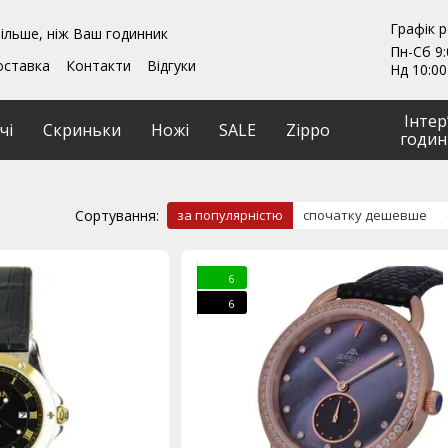
Графік 
ільше, ніж Ваш годинник
Пн-Сб 9:
оставка
Контакти
Відгуки
Нд 10:00
ення
Гарантії
и
Ремонт та обслуговування
Інтер
чі
Скриньки
Ножі
SALE
Zippo
годин
Сортування:
за популярністю
спочатку дешевше
6
6