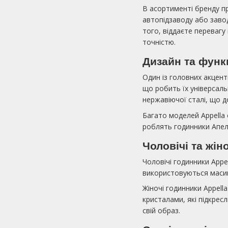
В асортименті бренду пр
автопідзаводу або завод
того, віддаєте переваг
точністю.
Дизайн та функ
Один із головних акценті
що робить їх універсаль
нержавіючої сталі, що д
Багато моделей Appella 
роблять годинники Апел
Чоловічі та жін
Чоловічі годинники Appe
використовуються масивн
Жіночі годинники Appell
кристалами, які підкрес
свій образ.