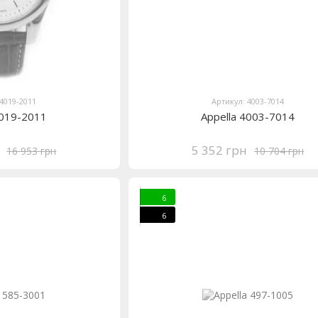
 4019-2011
Артикул: 4003-7014
4019-2011
Appella 4003-7014
5 352 грн
16 953 грн
10 704 грн
6
6