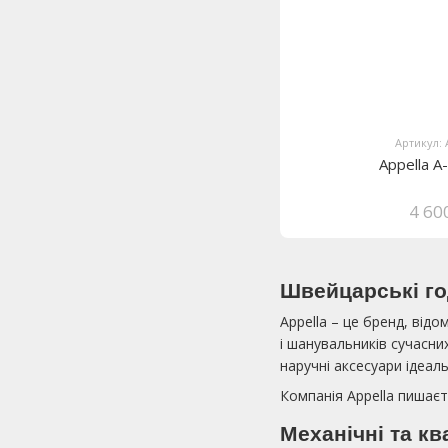
Артикул: 
Appella 
4 60
Швейцарські го
Appella – це бренд, від
і шанувальників сучасни
наручні аксесуари ідеал
Компанія Appella пишаєт
Механічні та кв