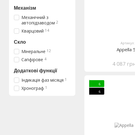
Механізм
Механічний з
2
автопідзаводом
14
Кварцовий
Скло
Артикул:
Appella
12
Мінеральне
4
Сапфірове
4 087 гр
Додаткові функції
1
Індикація фаз місяця
6
1
Хронограф
6