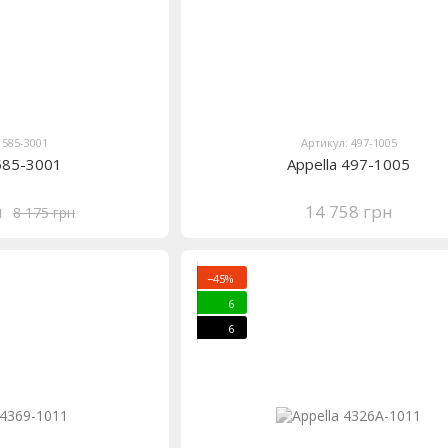
 585-3001
Артикул: 497-1005
 585-3001
Appella 497-1005
н
14 758 грн
8 175 грн
−45%
6
6