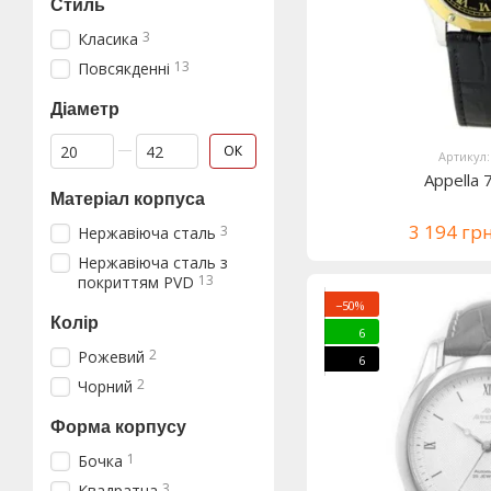
Стиль
3
Класика
13
Повсякденні
Діаметр
Від Діаметр
До Діаметр
ОК
Артикул:
Appella
Матеріал корпуса
3 194 гр
3
Нержавіюча сталь
Нержавіюча сталь з
13
покриттям PVD
−50%
Колір
6
2
Рожевий
6
2
Чорний
Форма корпусу
1
Бочка
3
Квадратна