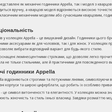
едставлені як механічні годинники Appella, так і моделі з квар
иться вручну, а кварцові моделі відрізняються високою точніст
у класичним механічним моделям або сучаснішим кварцовим, годин
ціональність
в у колекціях Appella – це вишуканий дизайн. Годинники цього бре
ними аксесуарами як для чоловіків, так і для жінок. У колекціях 
озволяє вибрати відповідний варіант для будь-якого стилю.
оснащені люмінесцентними стрілками, що дозволяє легко прочиту
ла не тільки стильними, але й практичними для повсякденного в
очі годинники Appella
lla відрізняються строгими та потужними лініями, символізуючи вп
і корпуси та широкі циферблати, що робить їх особливо привабли
a - це символ витонченості та елегантності. У колекціях можна 
люють жіночність та стиль їхньої власниці. Завдяки розмаїттю мо