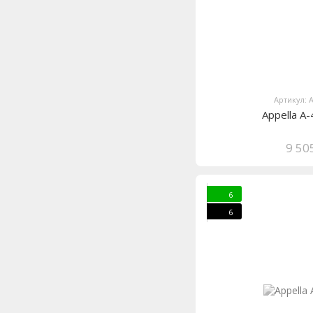
Артикул: 
Appella A
9 50
6
6