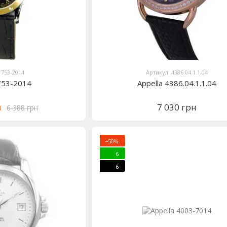
 753-2014
Артикул: 4386.04.1.1.04
 753-2014
Appella 4386.04.1.1.04
н
7 030 грн
6 388 грн
−50%
6
6