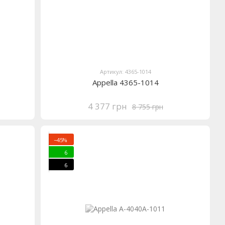
Артикул: 4365-1014
Appella 4365-1014
4 377 грн
8 755 грн
−45%
6
6