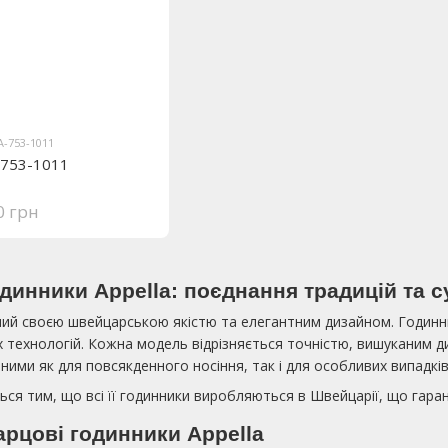
A-753-1011
A-753-1011
0 грн
динники Appella: поєднання традицій та с
омий своєю швейцарською якістю та елегантним дизайном. Годинн
х технологій. Кожна модель відрізняється точністю, вишуканим д
ьними як для повсякденного носіння, так і для особливих випадків
ься тим, що всі її годинники виробляються в Швейцарії, що гара
арцові годинники Appella