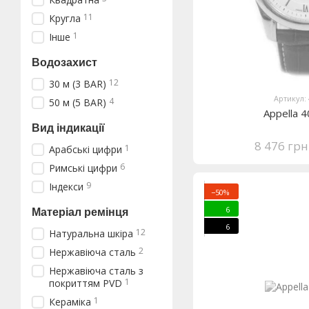
11
Кругла
1
Інше
Водозахист
12
30 м (3 BAR)
Артикул:
4
50 м (5 BAR)
Appella 
Вид індикації
8 476 грн
1
Арабські цифри
6
Римські цифри
9
Індекси
−50%
6
Матеріал ремінця
6
12
Натуральна шкіра
2
Нержавіюча сталь
Нержавіюча сталь з
1
покриттям PVD
1
Кераміка