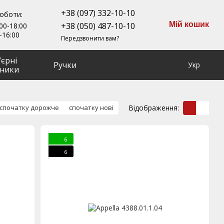
+38 (097) 332-10-10
роботи:
Мій кошик
+38 (050) 487-10-10
00-18:00
-16:00
Передзвонити вам?
ʼєрні
Ручки
Укр
ники
Відображення:
спочатку дорожче
спочатку нові
6
6