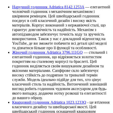
Наручний годинник Adriatica 8142.1253A
— елегантний
чоловічий годинник з механічним механізмом і
шкіряним ремінцем. Цей швейцарський годинник
поєднує в собі класичний дизайн і високу якість
матеріалів. Корпус виконаний з нержавіючої сталі, що
гарантує довговічність та надійність. Механізм з
автопідзаводом забезпечує точність ходу та зручність
використання. Також у нас є докладний відеоогляд на
YouTube, де ви зможете побачити всі деталі цієї моделі
та дізнатися більше про її функції та особливості.
Жіночий годинник Adriatica 3796.111GQ
— стильний і
елегантний годинник, що відрізняється золотистим
покриттям на сталевому корпусі та браслеті. Цей
годинник виділяється своїм вишуканим дизайном та
якісними матеріалами. Сапфірове скло забезпечує
високу стійкість до подряпин та тривалий термін
служби. Модель ідеально підійде для тих, хто цінує
класичний стиль та надійність. Витончений зовнішній
вигляд робить годинник чудовим аксесуаром для будь-
якого випадку, додаючи нотку розкоші та елегантності
до вашого образу.
Кварцовий годинник Adriatica 1023.1233Q
- це втілення
класичного дизайну та швейцарської якості. Цей
швейцарський годинник оснащений кварцовим