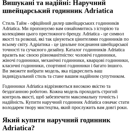
Вишукані та надійні: Наручний
швейцарський годинник Adriatica
Стиль Тайм - офіційний дилер швейцарських годинників
Adriatica. Ми пропонуємо вам ознайомитись з історією та
колекціями цього престижного бренду. Adriatica - це символ
якості та розкоші, які так цінуються цінителями годинників по
всьому світу. Адріатика - це ідеальне поєднання швейцарської
точності та сучасного дизайну. Каталог годинників Adriatica
вразить вас своєю різноманітністю: чоловічі годинники,
жіночі годинники, механічні годинники, кварцові годинники,
класичні годинники, спортивні годинники і багато іншого.
Ви зможете вибрати модель, яка підкреслить ваш
індивідуальний стиль та стане вашим надійним супутником.
Годинники Adriatica відрізняються високою якістю та
бездоганною роботою. Кожна модель проходить строгий
контроль якості, щоб забезпечити максимальну точність і
надійність. Купити наручний годинник Adriatica означає стати
володарем твору мистецтва, який прослужить вам довгі роки.
Який купити наручний годинник
Adriatica?