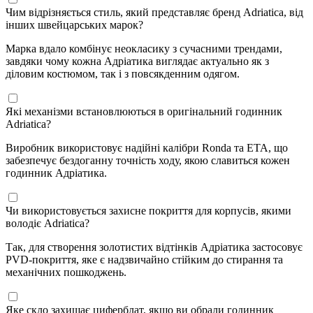
Чим відрізняється стиль, який представляє бренд Adriatica, від
інших швейцарських марок?
Марка вдало комбінує неокласику з сучасними трендами,
завдяки чому кожна Адріатика виглядає актуально як з
діловим костюмом, так і з повсякденним одягом.
Які механізми встановлюються в оригінальний годинник
Adriatica?
Виробник використовує надійні калібри Ronda та ETA, що
забезпечує бездоганну точність ходу, якою славиться кожен
годинник Адріатика.
Чи використовується захисне покриття для корпусів, якими
володіє Adriatica?
Так, для створення золотистих відтінків Адріатика застосовує
PVD-покриття, яке є надзвичайно стійким до стирання та
механічних пошкоджень.
Яке скло захищає циферблат, якщо ви обрали годинник