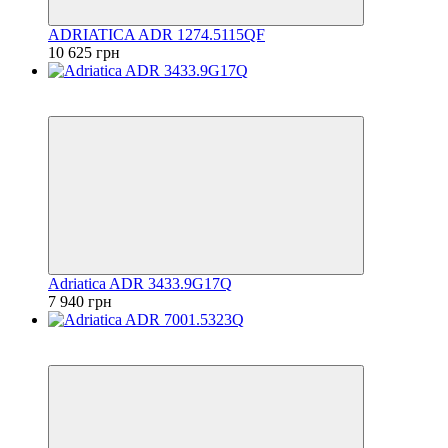
ADRIATICA ADR 1274.5115QF
10 625 грн
6
6
Adriatica ADR 3433.9G17Q
7 940 грн
6
6