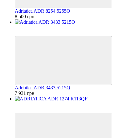
Adriatica ADR 8254.5255Q
8 500 грн
6
6
Adriatica ADR 3433.5215Q
7 931 грн
6
6