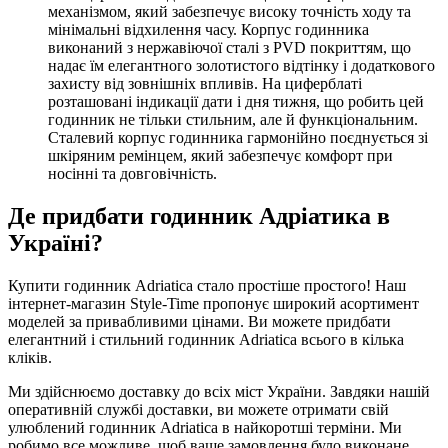
механізмом, який забезпечує високу точність ходу та
мінімальні відхилення часу. Корпус годинника
виконаний з нержавіючої сталі з PVD покриттям, що
надає їм елегантного золотистого відтінку і додаткового
захисту від зовнішніх впливів. На циферблаті
розташовані індикації дати і дня тижня, що робить цей
годинник не тільки стильним, але й функціональним.
Сталевий корпус годинника гармонійно поєднується зі
шкіряним ремінцем, який забезпечує комфорт при
носінні та довговічність.
Де придбати годинник Адріатика в
Україні?
Купити годинник Adriatica стало простіше простого! Наш
інтернет-магазин Style-Time пропонує широкий асортимент
моделей за привабливими цінами. Ви можете придбати
елегантний і стильний годинник Adriatica всього в кілька
кліків.
Ми здійснюємо доставку до всіх міст України. Завдяки нашій
оперативній службі доставки, ви можете отримати свій
улюблений годинник Adriatica в найкоротші терміни. Ми
робимо все можливе, щоб ваше замовлення було виконане