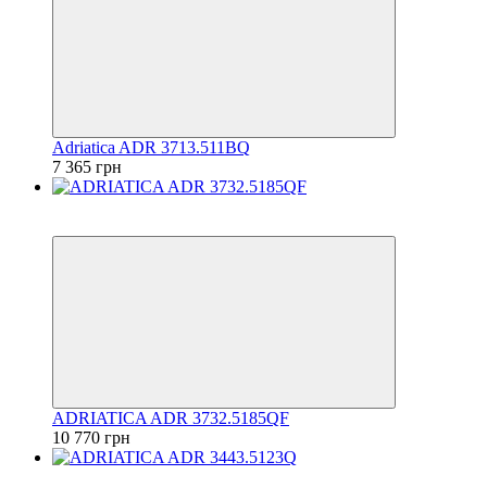
Adriatica ADR 3713.511BQ
7 365 грн
6
6
ADRIATICA ADR 3732.5185QF
10 770 грн
6