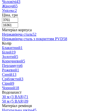
Чоловічі
43
Жіночі
65
Унісекс
2
Ціна, грн
Матеріал корпуса
Нержавіюча сталь
52
Нержавіюча сталь з покриттям PVD
58
Колір
Блакитний
1
Білий
19
Золотий
5
Коричневий
5
Перламутр
6
Рожевий
1
Синій
13
Сріблястий
3
Сірий
9
Чорний
18
Водозахист
30 м (3 BAR)
71
50 м (5 BAR)
39
Матеріал ремінця
Натуральна шкіра
45