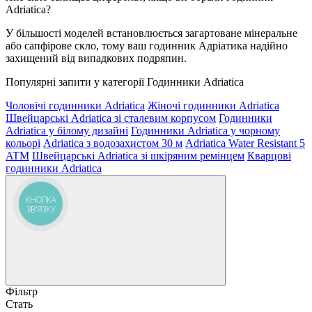
Adriatica?
У більшості моделей встановлюється загартоване мінеральне
або сапфірове скло, тому ваш годинник Адріатика надійно
захищений від випадкових подряпин.
Популярні запити у категорії Годинники Adriatica
Чоловічі годинники Adriatica
Жіночі годинники Adriatica
Швейцарські Adriatica зі сталевим корпусом
Годинники
Adriatica у білому дизайні
Годинники Adriatica у чорному
кольорі
Adriatica з водозахистом 30 м
Adriatica Water Resistant 5
ATM
Швейцарські Adriatica зі шкіряним ремінцем
Кварцові
годинники Adriatica
КНОПКА
ЗВ'ЯЗКУ
Фільтр
Стать