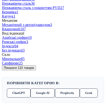
Нержавіюча сталь
36
Нержавіюча сталь з покриттям PVD
27
Кераміка
1
Каучук
1
Механізм
Механічний з автопідзаводом
3
Кварцовий
107
Вид індикації
Арабські цифри
10
Римські цифри
3
Індекси
94
Без індикації
3
Скло
Мінеральне
85
Сапфірове
25
Показати 110 товарів
ПОРІВНЯТИ КАТЕГОРІЮ В:
ChatGPT
Google AI
Perplexity
Grok