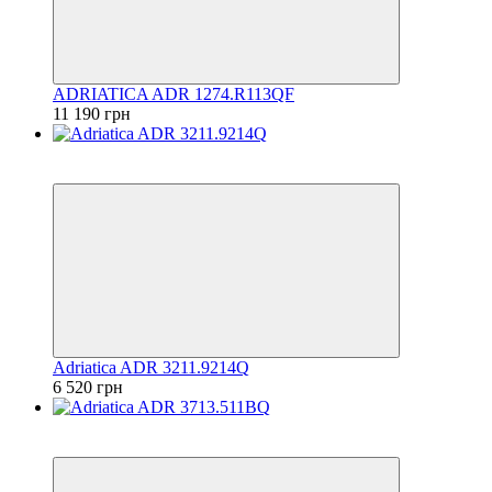
ADRIATICA ADR 1274.R113QF
11 190 грн
6
6
Adriatica ADR 3211.9214Q
6 520 грн
6
6