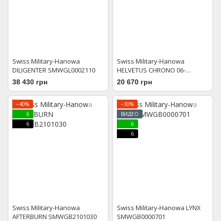
Swiss Military-Hanowa
Swiss Military-Hanowa
DILIGENTER SMWGL0002110
HELVETUS CHRONO 06-
4316.04.003
38 430 грн
20 670 грн
−40%
−30%
6
ВИДЕО
6
6
6
Swiss Military-Hanowa
Swiss Military-Hanowa LYNX
AFTERBURN SMWGB2101030
SMWGB0000701