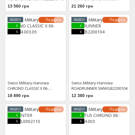
4334.04.007
13 560 грн
21 260 грн
Подарок
Подарок
ВИДЕО
ВИДЕО
6
6
6
6
Swiss Military-Hanowa
Swiss Military-Hanowa
CHRONO CLASSIC II 06-
ROADRUNNER SMWGB2200104
4332.04.003.05
18 890 грн
12 380 грн
Подарок
Подарок
ВИДЕО
ВИДЕО
6
6
6
6