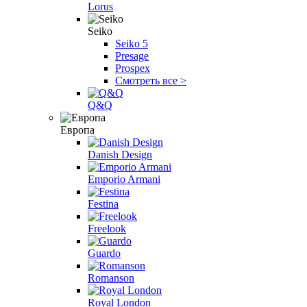
Lorus
Seiko
Seiko 5
Presage
Prospex
Смотреть все >
Q&Q
Европа
Danish Design
Emporio Armani
Festina
Freelook
Guardo
Romanson
Royal London