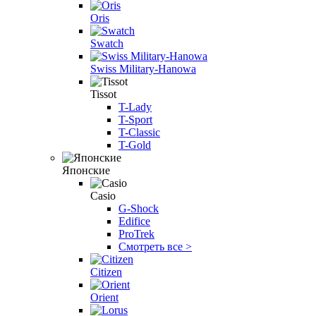
Oris
Swatch
Swiss Military-Hanowa
Tissot
T-Lady
T-Sport
T-Classic
T-Gold
Японские
Casio
G-Shock
Edifice
ProTrek
Смотреть все >
Citizen
Orient