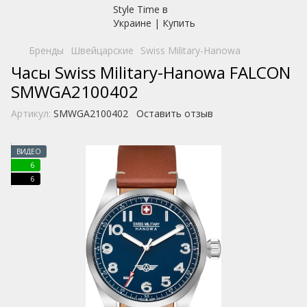
Бренды
Швейцарские
Swiss Military-Hanowa
Часы Swiss Military-Hanowa FALCON
SMWGA2100402
Артикул:
SMWGA2100402
Оставить отзыв
ВИДЕО
6
6