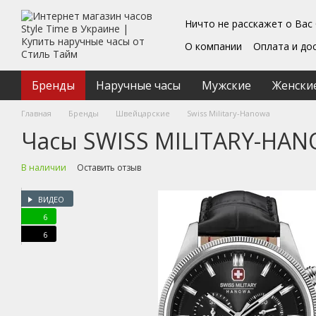
Перейти к основному контенту
Ничто не расскажет о Вас
О компании
Оплата и до
Блог
Обмен и возврат
Подарочные сертифика
Бренды
Наручные часы
Мужские
Женски
Пользовательское согл
Главная
Бренды
Швейцарские
Swiss Military-Hanowa
Часы SWISS MILITARY-HANO
В наличии
Оставить отзыв
ВИДЕО
6
6