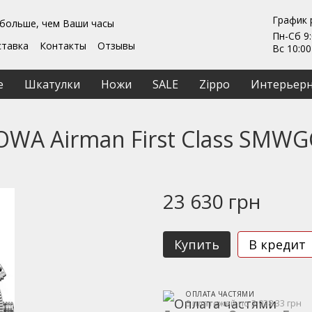
График 
 больше, чем Ваши часы
Пн-Сб 9:
ставка
Контакты
Отзывы
Вс 10:00
Гарантии
ты
Ремонт та обслуживание
е
Шкатулки
Ножи
SALE
Zippo
Интерьерн
ашение
WA Airman First Class SMW
23 630 грн
Купить
В кредит
ОПЛАТА ЧАСТЯМИ
6 платежей по 3 938.33 грн