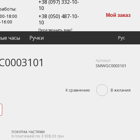
+38 (097) 332-10-
10
работы:
Мой заказ
+38 (050) 487-10-
00-18:00
-16:00
10
Перезвонить вам?
ые часы
Ручки
Рус
GC0003101
Артикул
SMWGC0003101
К сравнению
В желания
ПОКУПКА ЧАСТЯМИ
6 платежей по 3 938.33 грн