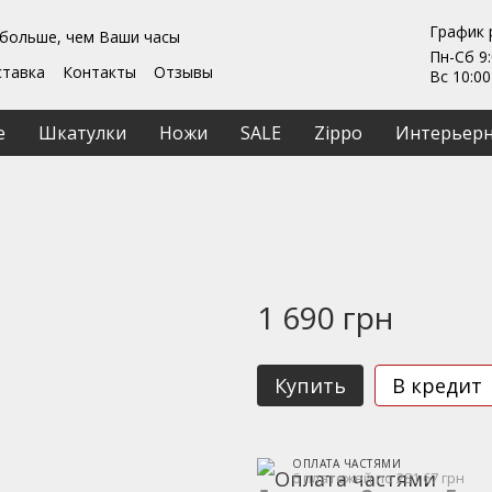
График 
 больше, чем Ваши часы
Пн-Сб 9:
ставка
Контакты
Отзывы
Вс 10:00
Гарантии
ты
Ремонт та обслуживание
е
Шкатулки
Ножи
SALE
Zippo
Интерьерн
ашение
1 690 грн
Купить
В кредит
ОПЛАТА ЧАСТЯМИ
6 платежей по 281.67 грн