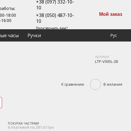
+38 (097) 332-10-
10
работы:
Мой заказ
+38 (050) 487-10-
00-18:00
-16:00
10
Перезвонить вам?
ые часы
Ручки
Рус
Артикул
LTP-V005L-2B
К сравнению
В желания
ПОКУПКА ЧАСТЯМИ
6 платежей по 281.67 грн