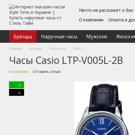
Перейти к основному контенту
Ничто не расскажет о Вас
О компании
Оплата и до
Блог
Обмен и возврат
Подарочные сертифика
Бренды
Наручные часы
Мужские
Женски
Пользовательское согл
Главная
Бренды
Японские
Casio
Часы Casio LTP-V005L-2B
В наличии
Оставить отзыв
6
6