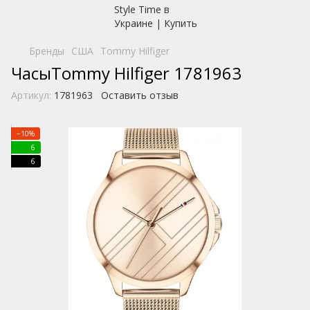
Бренды
США
Tommy Hilfiger
ЧасыTommy Hilfiger 1781963
Артикул:
1781963
Оставить отзыв
−10%
6
6