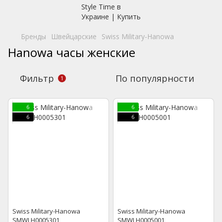
Бренды
Швейцарские
Swiss Military-Hanowa
Hanowa часы женские
Фильтр
По популярности
1
6
6
6
6
Swiss Military-Hanowa
Swiss Military-Hanowa
SMWLH0005301
SMWLH0005001