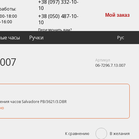
+38 (097) 332-10-
10
работы:
Мой заказ
+38 (050) 487-10-
00-18:00
-16:00
10
Перезвонить вам?
ые часы
Ручки
Рус
.007
Артикул
06-7296.7.13.007
ения часов Salvadore PB/3621/3.DBR
но
К сравнению
В желания