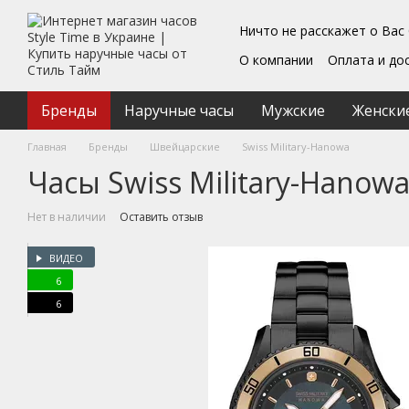
Перейти к основному контенту
Ничто не расскажет о Вас
О компании
Оплата и до
Блог
Обмен и возврат
Подарочные сертифика
Бренды
Наручные часы
Мужские
Женски
Пользовательское согл
Главная
Бренды
Швейцарские
Swiss Military-Hanowa
Часы Swiss Military-Hanow
Нет в наличии
Оставить отзыв
ВИДЕО
6
6