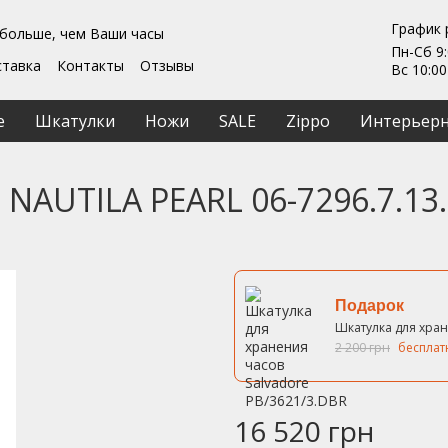
График 
 больше, чем Ваши часы
Пн-Сб 9:
ставка
Контакты
Отзывы
Вс 10:00
Гарантии
ты
Ремонт та обслуживание
е
Шкатулки
Ножи
SALE
Zippo
Интерьерн
ашение
a NAUTILA PEARL 06-7296.7.13
Подарок
Шкатулка для хран
2 200 грн
бесплат
16 520 грн