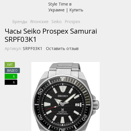
Бренды
Японские
Seiko
Prospex
Часы Seiko Prospex Samurai
SRPF03K1
Артикул:
SRPF03K1
Оставить отзыв
ХИТ
ВИДЕО
6
6