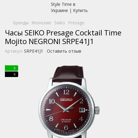
Бренды
Японские
Seiko
Presage
Часы SEIKO Presage Cocktail Time
Mojito NEGRONI SRPE41J1
Артикул:
SRPE41J1
Оставить отзыв
6
6