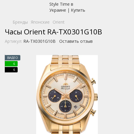
Бренды
Японские
Orient
Часы Orient RA-TX0301G10B
Артикул:
RA-TX0301G10B
Оставить отзыв
ВИДЕО
6
6