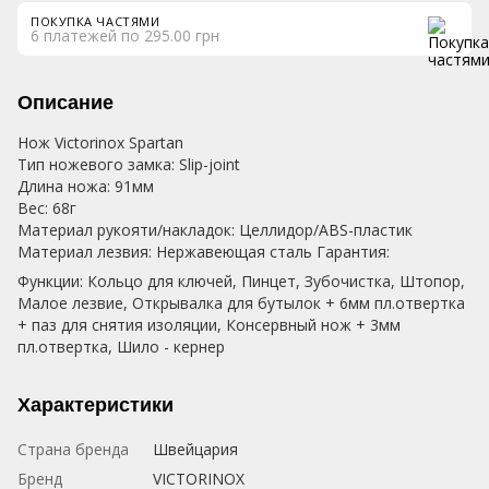
ПОКУПКА ЧАСТЯМИ
6 платежей по 295.00 грн
Описание
Нож Victorinox Spartan
Тип ножевого замка: Slip-joint
Длина ножа: 91мм
Вес: 68г
Материал рукояти/накладок: Целлидор/ABS-пластик
Материал лезвия: Нержавеющая сталь Гарантия:
Функции: Кольцо для ключей, Пинцет, Зубочистка, Штопор,
Малое лезвие, Открывалка для бутылок + 6мм пл.отвертка
+ паз для снятия изоляции, Консервный нож + 3мм
пл.отвертка, Шило - кернер
Характеристики
Страна бренда
Швейцария
Бренд
VICTORINOX