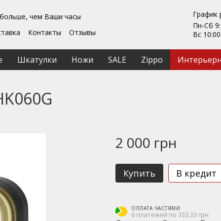
График 
 больше, чем Ваши часы
Пн-Сб 9:
ставка
Контакты
Отзывы
Вс 10:00
Гарантии
ты
Ремонт та обслуживание
е
Шкатулки
Ножи
SALE
Zippo
Интерьерн
ашение
HK060G
2 000 грн
Купить
В кредит
ОПЛАТА ЧАСТЯМИ
6 платежей по 333.33 грн