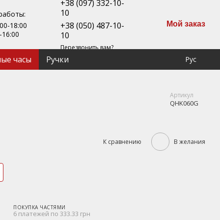
+38 (097) 332-10-
10
работы:
Мой заказ
+38 (050) 487-10-
00-18:00
-16:00
10
Перезвонить вам?
ые часы
Ручки
Рус
Артикул
QHK060G
К сравнению
В желания
ПОКУПКА ЧАСТЯМИ
6 платежей по 333.33 грн