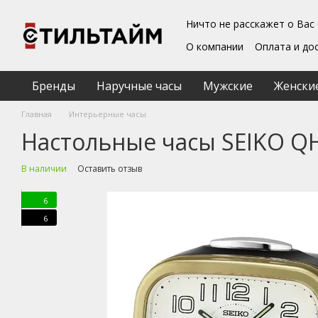
Перейти к основному контенту
Ничто не расскажет о Вас
О компании
Оплата и до
Блог
Обмен и возврат
Подарочные сертифика
Бренды
Наручные часы
Мужские
Женски
Пользовательское согл
Главная
Интерьерные часы
Настольные часы SEIKO Q
В наличии
Оставить отзыв
6
6