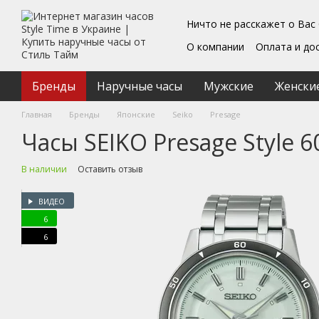
Перейти к основному контенту
Ничто не расскажет о Вас
О компании
Оплата и до
Блог
Обмен и возврат
Подарочные сертифика
Бренды
Наручные часы
Мужские
Женски
Пользовательское согл
Главная
Бренды
Японские
Seiko
Presage
Часы SEIKO Presage Style 6
В наличии
Оставить отзыв
ВИДЕО
6
6