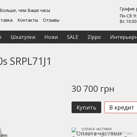
График 
 больше, чем Ваши часы
Пн-Сб 9:
ставка
Контакты
Отзывы
Вс 10:00
Гарантии
ты
Ремонт та обслуживание
е
Шкатулки
Ножи
SALE
Zippo
Интерьерн
ашение
0s SRPL71J1
30 700 грн
Купить
В кредит
ОПЛАТА ЧАСТЯМИ
6 платежей по 5 116.67 грн