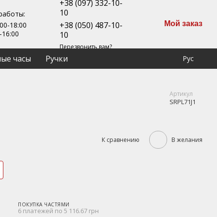
+38 (097) 332-10-
10
работы:
Мой заказ
+38 (050) 487-10-
00-18:00
-16:00
10
Перезвонить вам?
ые часы
Ручки
Рус
Артикул
SRPL71J1
К сравнению
В желания
ПОКУПКА ЧАСТЯМИ
6 платежей по 5 116.67 грн