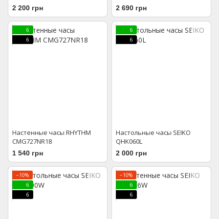
2 200 грн
2 690 грн
6
6
6
6
Настенные часы RHYTHM
Настольные часы SEIKO
CMG727NR18
QHK060L
1 540 грн
2 000 грн
−10%
−10%
6
6
6
6