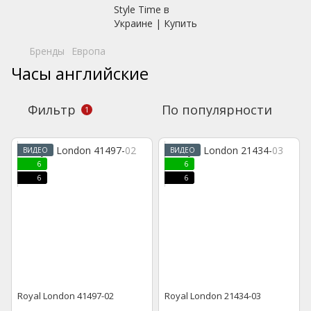
Бренды
Европа
Часы английские
Фильтр
По популярности
1
ВИДЕО
ВИДЕО
6
6
6
6
Royal London 41497-02
Royal London 21434-03