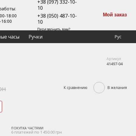
+38 (097) 332-10-
10
работы:
Мой заказ
+38 (050) 487-10-
00-18:00
-16:00
10
Перезвонить вам?
ые часы
Ручки
Рус
Артикул
41497-04
рн
К сравнению
В желания
ПОКУПКА ЧАСТЯМИ
6 платежей по 1 450.00 грн