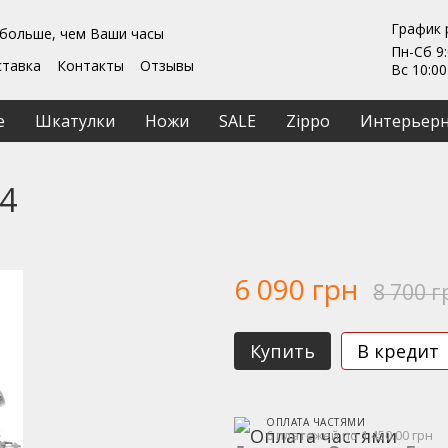
График 
 больше, чем Ваши часы
Пн-Сб 9:
ставка
Контакты
Отзывы
Вс 10:00
Гарантии
ты
Ремонт та обслуживание
е
Шкатулки
Ножи
SALE
Zippo
Интерьерн
ашение
04
6 090 грн
8 700 г
Купить
В кредит
ОПЛАТА ЧАСТЯМИ
6 платежей по 1 450.00 грн