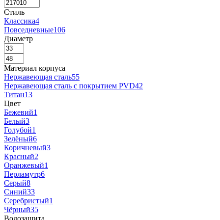
Стиль
Классика
4
Повседневные
106
Диаметр
Материал корпуса
Нержавеющая сталь
55
Нержавеющая сталь с покрытием PVD
42
Титан
13
Цвет
Бежевий
1
Белый
3
Голубой
1
Зелёный
6
Коричневый
3
Красный
2
Оранжевый
1
Перламутр
6
Серый
8
Синий
33
Серебристый
1
Чёрный
35
Водозащита