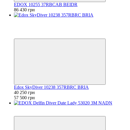
EDOX 10255 37RBCAB BEIDR
86 430 грн
−30%
Видео
6
6
Edox SkyDiver 10238 357RBRC BRIA
40 250 грн
57 500 грн
6
6