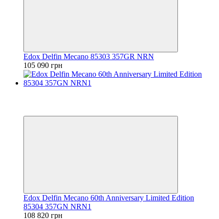
Edox Delfin Mecano 85303 357GR NRN
105 090 грн
я модель
6
6
Edox Delfin Mecano 60th Anniversary Limited Edition
85304 357GN NRN1
108 820 грн