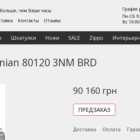
График 
 больше, чем Ваши часы
Пн-Сб 9:
ставка
Контакты
Отзывы
Вс 10:00
Гарантии
ты
Ремонт та обслуживание
е
Шкатулки
Ножи
SALE
Zippo
Интерьерн
ашение
nian 80120 3NM BRD
90 160 грн
ПРЕДЗАКАЗ
Доставка
Оплата
Гара