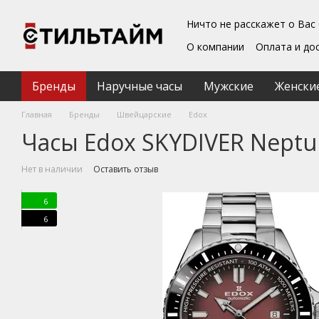
Перейти к основному контенту
Ничто не расскажет о Вас
О компании
Оплата и до
Блог
Обмен и возврат
Подарочные сертифика
Бренды
Наручные часы
Мужские
Женски
Пользовательское согл
Главная
Бренды
Швейцарские
Edox
Часы Edox SKYDIVER Neptu
Нет в наличии
Оставить отзыв
6
6