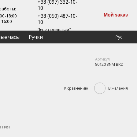
+38 (097) 332-10-
10
работы:
Мой заказ
+38 (050) 487-10-
00-18:00
-16:00
10
Перезвонить вам?
ые часы
Ручки
Рус
Артикул
80120 3NM BRD
К сравнению
В желания
нтия